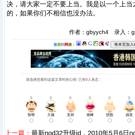
决，请大家一定不要上当。我是以一个上当
的，如果你们不相信也没办法。
作者：gbyych4 录入：
g
收
藏
到
网
摘
：
请选择您看到这篇文章时的心情: 已有
0
人表态：
0
0
0
0
0
0
惊呀
欠揍
支持
很棒
愤怒
搞笑
上一篇：
最新nod32升级id，2010年5月6日n