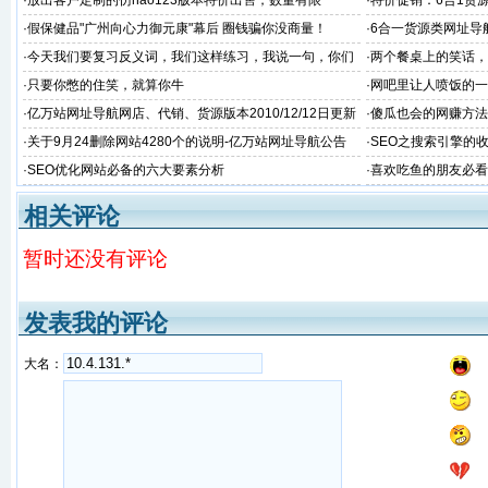
·
放出客户定制的仿hao123版本特价出售，数量有限
·
特价促销：6合1货
惠啦
·
假保健品"广州向心力御元康"幕后 圈钱骗你没商量！
·
6合一货源类网址导
宝客等版简单介绍
·
今天我们要复习反义词，我们这样练习，我说一句，你们
·
两个餐桌上的笑话，
大声说出反义词。现在开始。”
·
只要你憋的住笑，就算你牛
·
网吧里让人喷饭的一
·
亿万站网址导航网店、代销、货源版本2010/12/12日更新
·
傻瓜也会的网赚方法
升级说明
·
关于9月24删除网站4280个的说明-亿万站网址导航公告
·
SEO之搜索引擎的
·
SEO优化网站必备的六大要素分析
·
喜欢吃鱼的朋友必看
相关评论
暂时还没有评论
发表我的评论
大名：