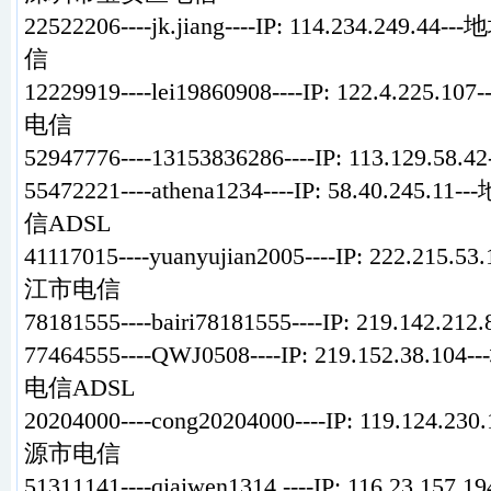
22522206----jk.jiang----IP: 114.234.24
信
12229919----lei19860908----IP: 122.4.2
电信
52947776----13153836286----IP: 113.129.58.4
55472221----athena1234----IP: 58.40.2
信ADSL
41117015----yuanyujian2005----IP: 222.21
江市电信
78181555----bairi78181555----IP: 219.14
77464555----QWJ0508----IP: 219.152.38
电信ADSL
20204000----cong20204000----IP: 119.124
源市电信
51311141----qiaiwen1314.----IP: 116.23.