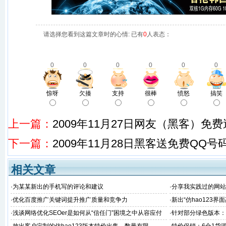
请选择您看到这篇文章时的心情: 已有
0
人表态：
0
0
0
0
0
0
惊呀
欠揍
支持
很棒
愤怒
搞笑
上一篇：
2009年11月27日网友（黑客）免费送
下一篇：
2009年11月28日黑客送免费QQ号
相关文章
·
为某某新出的手机写的评论和建议
·
分享我实践过的网站
·
优化百度推广关键词提升推广质量和竞争力
·
新出“仿hao123
·
浅谈网络优化SEOer是如何从“信任门”困境之中从容应付
·
针对部分绿色版本：亿
的
日更新升级说明