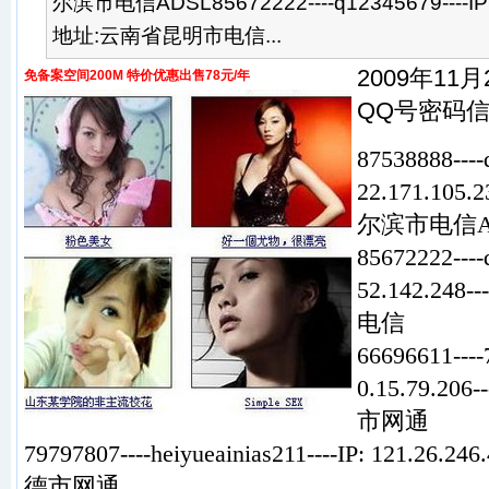
尔滨市电信ADSL85672222----q12345679----IP: 1
地址:云南省昆明市电信...
2009年11
免备案空间200M 特价优惠出售78元/年
QQ号密码
87538888----
22.171.10
尔滨市电信A
85672222----
52.142.2
电信
66696611----
0.15.79.2
市网通
79797807----heiyueainias211----IP: 121.2
德市网通