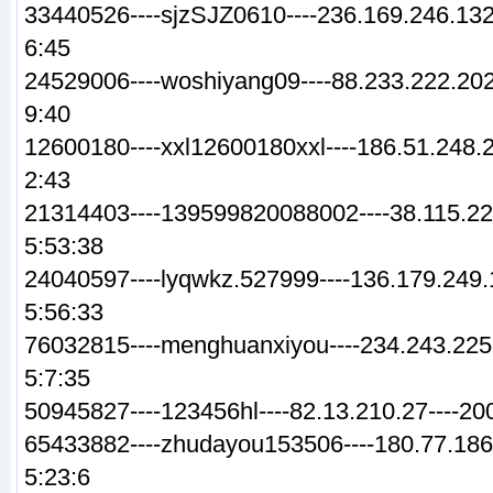
33440526----sjzSJZ0610----236.169.246.132
6:45
24529006----woshiyang09----88.233.222.202
9:40
12600180----xxl12600180xxl----186.51.248.2
2:43
21314403----139599820088002----38.115.224
5:53:38
24040597----lyqwkz.527999----136.179.249.
5:56:33
76032815----menghuanxiyou----234.243.225.
5:7:35
50945827----123456hl----82.13.210.27----20
65433882----zhudayou153506----180.77.186.
5:23:6