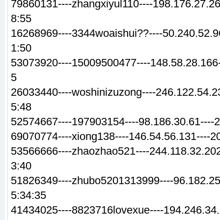
79860131----zhangxiyul110----198.176.27.26
8:55
16268969----3344woaishui??----50.240.52.9
1:50
53073920----15009500477----148.58.28.166-
5
26033440----woshinizuzong----246.122.54.23
5:48
52574667----197903154----98.186.30.61----
69070774----xiong138----146.54.56.131----2
53566666----zhaozhao521----244.118.32.202
3:40
51826349----zhubo5201313999----96.182.254
5:34:35
41434025----8823716lovexue----194.246.34.