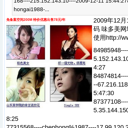
168----215.152.143.10----2009-12-11 15:44:2
hongai1988-...
2009年12
免备案空间200M 特价优惠出售78元/年
码 味多美
使用http://ww
84985948---
5.152.143.10
4:27
84874814---
--67.216.118
5:47:30
87377108---
5.35.144.150
8:25
77315568----chenhong%1987----17.99.120.2