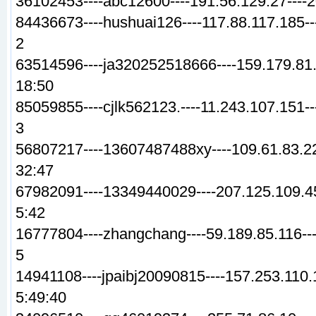
36102453----abc12600----191.56.129.27----
84436673----hushuai126----117.88.117.185--
2
63514596----ja320252518666----159.179.81.
18:50
85059855----cjlk562123.----11.243.107.151--
3
56807217----13607487488xy----109.61.83.22
32:47
67982091----13349440029----207.125.109.45
5:42
16777804----zhangchang----59.189.85.116--
5
14941108----jpaibj20090815----157.253.110.
5:49:40