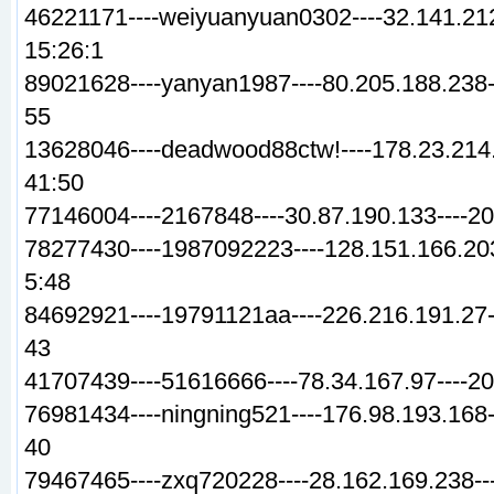
46221171----weiyuanyuan0302----32.141.212
15:26:1
89021628----yanyan1987----80.205.188.238-
55
13628046----deadwood88ctw!----178.23.214.
41:50
77146004----2167848----30.87.190.133----2
78277430----1987092223----128.151.166.203
5:48
84692921----19791121aa----226.216.191.27-
43
41707439----51616666----78.34.167.97----20
76981434----ningning521----176.98.193.168-
40
79467465----zxq720228----28.162.169.238--