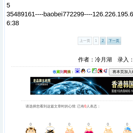
5
35489161----baobei772299----126.226.195.6
6:38
上一页
1
2
下一页
作者：冷月湖 录入
收
藏
到
网
摘
：
请选择您看到这篇文章时的心情: 已有
0
人表态：
0
0
0
0
0
0