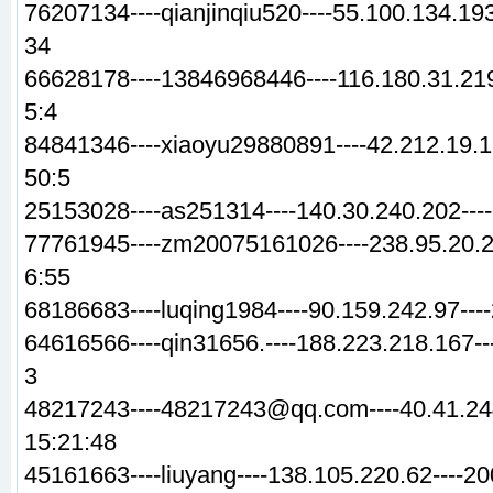
76207134----qianjinqiu520----55.100.134.193
34
66628178----13846968446----116.180.31.219
5:4
84841346----xiaoyu29880891----42.212.19.1
50:5
25153028----as251314----140.30.240.202---
77761945----zm20075161026----238.95.20.26
6:55
68186683----luqing1984----90.159.242.97---
64616566----qin31656.----188.223.218.167--
3
48217243----48217243@qq.com----40.41.244
15:21:48
45161663----liuyang----138.105.220.62----2