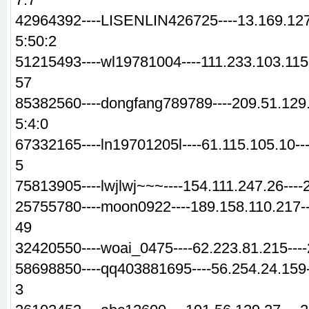
42964392----LISENLIN426725----13.169.127
5:50:2
51215493----wl19781004----111
.
233.103.115
57
85382560----dongfang789789----209.51.129.
5:4:0
67332165----ln19701205l----61.115.105.10--
5
75813905----lwjlwj~~~----154.111.247.26---
25755780----moon0922----189.158.110.217--
49
32420550----woai_0475----62.223.81.215---
58698850----qq403881695----56.254.24.159-
3