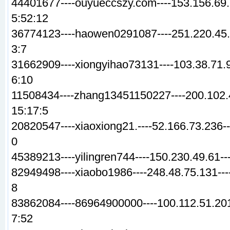
44401677----ouyueccszy.com----153.156.69.
5:52:12
36774123----haowen0291087----251.220.45.2
3:7
31662909----xiongyihao73131----103.38.71.9
6:10
11508434----zhang13451150227----200.102.
15:17:5
20820547----xiaoxiong21.----52.166.73.236--
0
45389213----yilingren744----150.230.49.61--
82949498----xiaobo1986----248.48.75.131---
8
83862084----86964900000----100.112.51.201
7:52