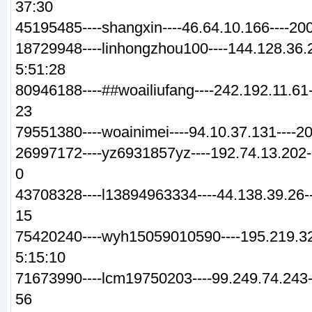
37:30
45195485----shangxin----46.64.10.166----20
18729948----linhongzhou100----144.128.36.
5:51:28
80946188----##woailiufang----242.192.11.61-
23
79551380----woainimei----94.10.37.131----2
26997172----yz6931857yz----192.74.13.202-
0
43708328----l13894963334----44.138.39.26--
15
75420240----wyh15059010590----195.219.32.
5:15:10
71673990----lcm19750203----99.249.74.243-
56