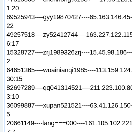
1:20
89525943----gyy19870427----65.163.146.45-
22
49257518----zy52412744----163.227.122.115
6:17
15328727----zrj1989326zrj----15.45.98.186--
2
64651365----woainianqi1985----113.159.124.
30:15
82697289----qq041314521----211.223.100.80
3:10
36099887----xupan521521----63.41.126.150-
5
20661149----lang===000----161.105.102.221
7:7