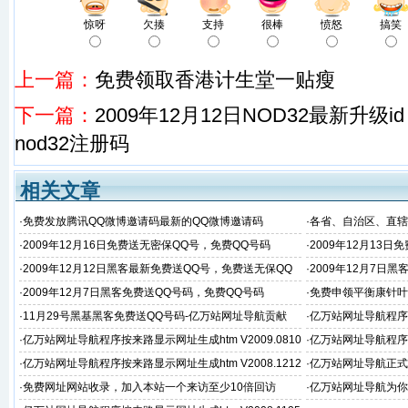
惊呀
欠揍
支持
很棒
愤怒
搞笑
上一篇：
免费领取香港计生堂一贴瘦
下一篇：
2009年12月12日NOD32最新升级id 
nod32注册码
相关文章
·
免费发放腾讯QQ微博邀请码最新的QQ微博邀请码
·
各省、自治区、直辖
·
2009年12月16日免费送无密保QQ号，免费QQ号码
·
2009年12月13
·
2009年12月12日黑客最新免费送QQ号，免费送无保QQ
·
2009年12月7日
号
·
2009年12月7日黑客免费送QQ号码，免费QQ号码
·
免费申领平衡康针叶
·
11月29号黑基黑客免费送QQ号码-亿万站网址导航贡献
·
亿万站网址导航程序按来
免费版本
·
亿万站网址导航程序按来路显示网址生成htm V2009.0810
·
亿万站网址导航程序按来
免费版本
免费版本
·
亿万站网址导航程序按来路显示网址生成htm V2008.1212
·
亿万站网址导航正式
免费版本
·
免费网址网站收录，加入本站一个来访至少10倍回访
·
亿万站网址导航为你