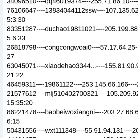
34096510----qq46019374----255.71.86.10---
76106647----13834044112ssw----107.135.62
5:3:30
83351287----duchao19811021----205.199.88.
5:6:33
26818798----congcongwoai0----57.17.64.25-
27
63045071----xiaodehao3344...----155.81.90.
21:22
46459311----19861122----253.145.66.166---
21577612----mlj510402700321----105.209.92
15:35:20
86221478----baobeiwoxiangni----203.27.68.6
6:15
50431556----wxt111348----55.91.94.131----2