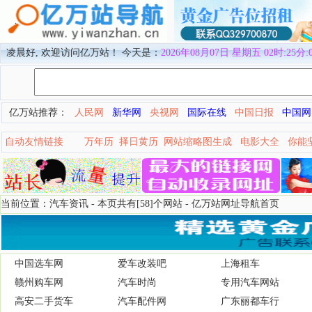
凌晨好, 欢迎访问亿万站！ 今天是：
2026年08月07日 星期五 02时:25分:
亿万站推荐：
人民网
新华网
央视网
国际在线
中国日报
中国网
自动友情链接
万年历
择日黄历
网站缩略图生成
电影大全
你能
当前位置：汽车资讯 - 本页共有[58]个网站 -
亿万站网址导航首页
中国选车网
爱车改装吧
上海租车
赣州购车网
汽车时尚
专用汽车网站
高安二手货车
汽车配件网
广东丽都车行