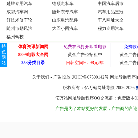
楚胜专用汽车
德顺走私车
中国汽车后市
成都汽车网
随州东专汽车
汽车用品皇冠
好技术修车论
山东重汽配件
车八网址大全
随州市劲风汽
大回小回汽车
程力专用汽车
福州驾校
特
体育资讯新闻网
免费在线打开即看电影
免费收
色
8899电影大全网
黄金广告位招租中
黄金广告
网
253分类目录
日韩空间5G 98元/年
黄金广告
站
关于我们
-
广告投放
京ICP备07500142号 网址导
版权所有：
亿万站网址导航
2006-2026
亿万站网址导航程序QQ交流群：免费版本①8450998
广告是为了本站更好的发展，广告商的言论