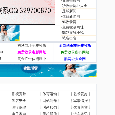
·
友情链接网
·
秒收录网址大全
·
足球新闻
·
体育新闻网
·
96收录网
·
免费收录网址
·
5678在线小说
·
域名出售
福利网址免费收录
全自动审核免费收录
中
免费收录电影网址
免费收录所有网站
影
黄金广告位招租中
酷网址大全网
┊
影视宽带
┊
┊
体育运动
┊
┊
艺术爱好
┊
┊
黑客安全
┊
┊
网站制作
┊
┊
军事情报
┊
┊
医疗保健
┊
┊
时尚服饰
┊
┊
饮食美容
┊
┊
电子家电
┊
┊
手机通信
┊
┊
汽车资讯
┊