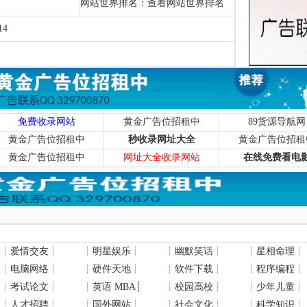
网站世界排名：
查看网站世界排名
14
免费收录网站
黄金广告位招租中
89货源导航网
黄金广告位招租中
秒收录网址大全
黄金广告位招租
黄金广告位招租中
网址大全收录网站
在线免费看电
┊
爱情交友
┊
┊
明星娱乐
┊
┊
幽默笑话
┊
┊
星相命理
┊
┊
电脑网络
┊
┊
硬件天地
┊
┊
软件下载
┊
┊
程序编程
┊
┊
考试论文
┊
┊
英语 MBA
┊
┊
校园高校
┊
┊
少年儿童
┊
┊
人才招聘
┊
┊
国外网站
┊
┊
社会文化
┊
┊
科学知识
┊