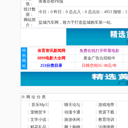
查看谷歌PR值
值：
统计数
今日：0 昨日：0 总点入：0 总点出：4953 报错：1
据：
网站简
盐城汽车网，致力于打造盐城购车第一站。
介：
特
体育资讯新闻网
免费在线打开即看电影
色
8899电影大全网
黄金广告位招租中
网
253分类目录
日韩空间5G 98元/年
站
※ 网 址 分 类
┊
音乐Mp3
┊
┊
聊天论坛
┊
┊
游戏地带
┊
┊
宠物贺卡
┊
┊
动漫卡通
┊
┊
资源下载
┊
┊
文学小说
┊
┊
旅游休闲
┊
┊
教育培训
┊
┊
鲜花礼品
┊
┊
网上购物
┊
┊
法律律师
┊