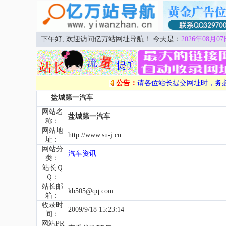
下午好, 欢迎访问亿万站网址导航！ 今天是：
2026年08月07
公告：
请各位站长提交网址时，务
盐城第一汽车
网站名
盐城第一汽车
称：
网站地
http://www.su-j.cn
址：
网站分
汽车资讯
类：
站长Ｑ
Ｑ：
站长邮
kb505@qq.com
箱：
收录时
2009/9/18 15:23:14
间：
网站PR