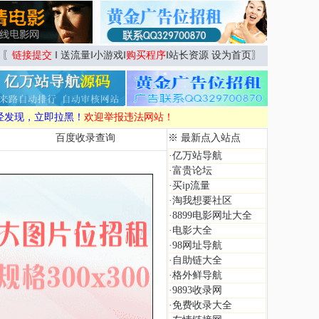
〖
链接提交
‖
送流量
‖
小游戏
‖
购买程序
‖
站长资源
设为首页
〗
经发现，立即拉黑！
欢迎举报违法网站！
百度收录查询
※ 最新点入站点
·
亿万站导航
·
富贵论坛
·
买ip流量
·
淘我想要社区
·
8899电影网址大全
·
电影大全
·
98网址导航
·
自助链大全
·
格外鲜导航
·
9893收录网
·
免费收录大全