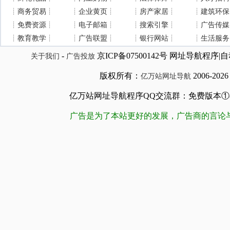
┊
商务贸易
┊
┊
企业黄页
┊
┊
房产家居
┊
┊
建筑环保
┊
免费资源
┊
┊
电子邮箱
┊
┊
搜索引擎
┊
┊
广告传媒
┊
教育教学
┊
┊
广告联盟
┊
┊
银行网站
┊
┊
生活服务
-
京ICP备07500142号 网址导航程
关于我们
广告投放
版权所有：
2006-202
亿万站网址导航
亿万站网址导航程序QQ交流群：免费版本①84509981
广告是为了本站更好的发展，广告商的言论