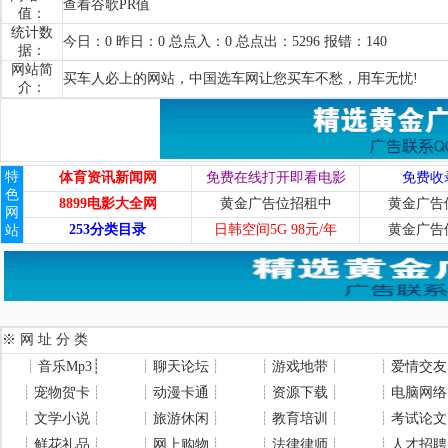
查看谷歌PR值
值：
统计数
今日：0 昨日：0 总点入：0 总点出：5296 报错：140
据：
网站简
买车人必上的网站，中国选车网让您买车不愁，用车无忧!
介：
特
体育资讯新闻网
免费在线打开即看电影
免费收
色
8899电影大全网
黄金广告位招租中
黄金广告
网
253分类目录
日韩空间5G 98元/年
黄金广告
站
※ 网 址 分 类
┊
音乐Mp3
┊
┊
聊天论坛
┊
┊
游戏地带
┊
┊
爱情交友
┊
宠物贺卡
┊
┊
动漫卡通
┊
┊
资源下载
┊
┊
电脑网络
┊
文学小说
┊
┊
旅游休闲
┊
┊
教育培训
┊
┊
考试论文
┊
鲜花礼品
┊
┊
网上购物
┊
┊
法律律师
┊
┊
人才招聘