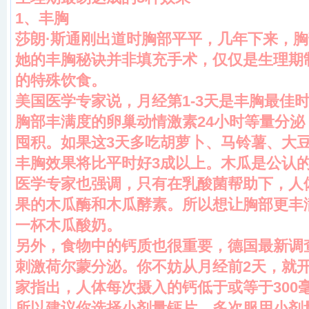
1、丰胸
莎朗·斯通刚出道时胸部平平，几年下来，胸部
她的丰胸秘诀并非填充手术，仅仅是生理期
的特殊饮食。
美国医学专家说，月经第1-3天是丰胸最佳
胸部丰满度的卵巢动情激素24小时等量分
囤积。如果这3天多吃胡萝卜、马铃薯、大
丰胸效果将比平时好3成以上。木瓜是公认
医学专家也强调，只有在乳酸菌帮助下，人
果的木瓜酶和木瓜酵素。所以想让胸部更丰满
一杯木瓜酸奶。
另外，食物中的钙质也很重要，德国最新调
刺激荷尔蒙分泌。你不妨从月经前2天，就
家指出，人体每次摄入的钙低于或等于300
所以建议你选择小剂量钙片，多次服用小剂