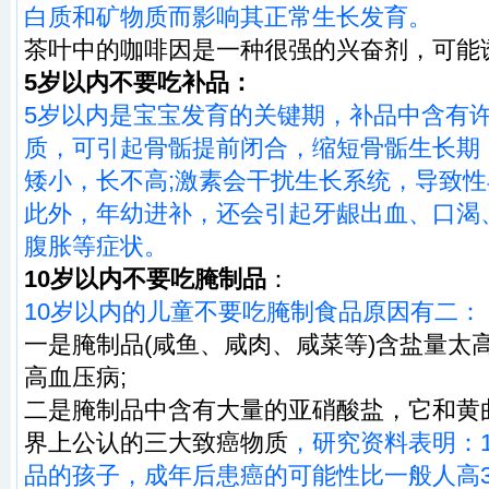
白质和矿物质而影响其正常生长发育。
茶叶中的咖啡因是一种很强的兴奋剂，可能
5岁以内不要吃补品：
5岁以内是宝宝发育的关键期，补品中含有
质，可引起骨骺提前闭合，缩短骨骺生长期
矮小，长不高;激素会干扰生长系统，导致
此外，年幼进补，还会引起牙龈出血、口渴
腹胀等症状。
10岁以内不要吃腌制品
：
10岁以内的儿童不要吃腌制食品原因有二：
一是腌制品(咸鱼、咸肉、咸菜等)含盐量太
高血压病;
二是腌制品中含有大量的亚硝酸盐，它和黄
界上公认的三大致癌物质
，研究资料表明：
品的孩子，成年后患癌的可能性比一般人高