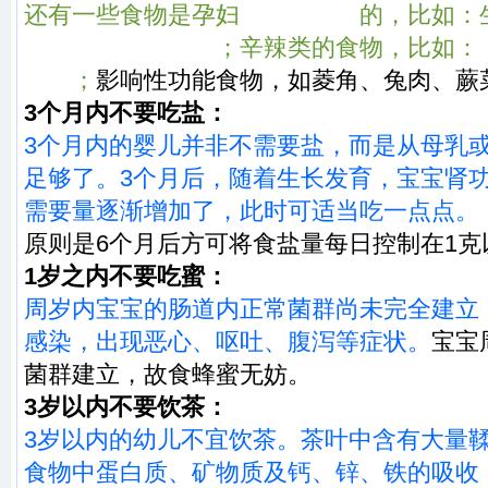
还有一些食物是孕妇
不适宜食用
的，比如：
蕉、石花、木儿等
；辛辣类的食物，比如：
胡椒
；
影响性功能食物，如菱角、兔肉、蕨
3个月内不要吃盐：
3个月内的婴儿并非不需要盐，而是从母乳
足够了。3个月后，随着生长发育，宝宝肾
需要量逐渐增加了，此时可适当吃一点点。
原则是6个月后方可将食盐量每日控制在1克
1岁之内不要吃蜜：
周岁内宝宝的肠道内正常菌群尚未完全建立
感染，出现恶心、呕吐、腹泻等症状。
宝宝
菌群建立，故食蜂蜜无妨。
3岁以内不要饮茶：
3岁以内的幼儿不宜饮茶。茶叶中含有大量
食物中蛋白质、矿物质及钙、锌、铁的吸收