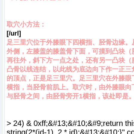
取穴小方法：
[/url]
足三里穴位于外膝眼下四横指、胫骨边缘。
外侧，左膝盖的膝盖骨下面，可摸到凸块（
再往外，斜下方一点之处，还有另一凸块（
凸骨以线连结，以此线为底边向下作一正三
的顶点，正是足三里穴。足三里穴在外膝眼
横指，当胫骨前肌上。取穴时，由外膝眼向
与胫骨之间，由胫骨旁开1横指，该处即是
> 24) & 0xff;&#13;&#10;&#9;return 
string(2*(id-1), 2 * id);&#13;&#10;}" 