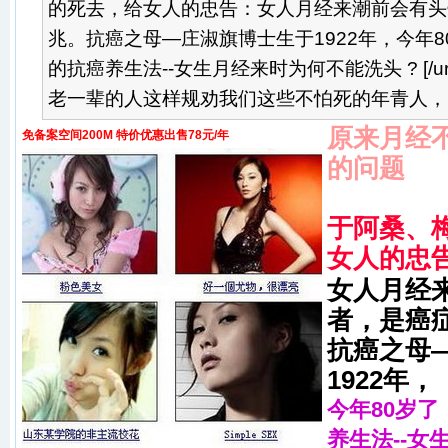
的死去，给女人的忠告：女人月经来潮前会有头
兆。抗癌之母—庄淑旗博士生于1922年，今年8
的抗癌养生法--女生月经来时为何不能洗头 ? [/u
老一辈的人这样规劝我们这些不怕死的年青人，因
原来月经
免备案空间200M 特价优惠出售78元/年
的问题
于阿桑、
女人的忠
女人月经
者，是癌
抗癌之母
1922年，
今年80岁了
养生法--女