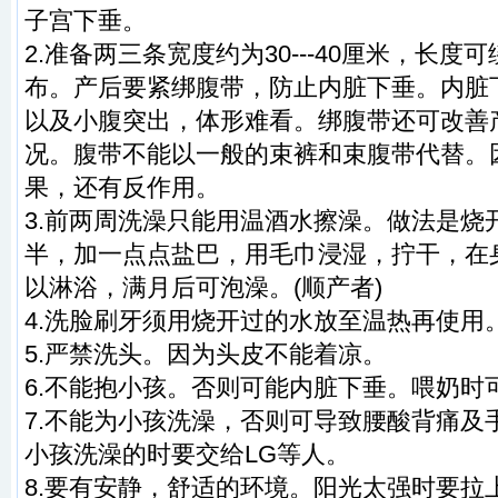
子宫下垂。
2.准备两三条宽度约为30---40厘米，长度
布。产后要紧绑腹带，防止内脏下垂。内脏
以及小腹突出，体形难看。绑腹带还可改善
况。腹带不能以一般的束裤和束腹带代替。
果，还有反作用。
3.前两周洗澡只能用温酒水擦澡。做法是烧
半，加一点点盐巴，用毛巾浸湿，拧干，在
以淋浴，满月后可泡澡。(顺产者)
4.洗脸刷牙须用烧开过的水放至温热再使用
5.严禁洗头。因为头皮不能着凉。
6.不能抱小孩。否则可能内脏下垂。喂奶时
7.不能为小孩洗澡，否则可导致腰酸背痛及
小孩洗澡的时要交给LG等人。
8.要有安静，舒适的环境。阳光太强时要拉