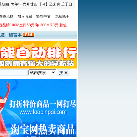
星期四
丙午年 六月廿四
【马】乙未月 壬子日
选择风格
加入收藏
繁體中文
网站地图
老品牌100M空间58元/年 200M/78元 超值
欣赏
|
留言本