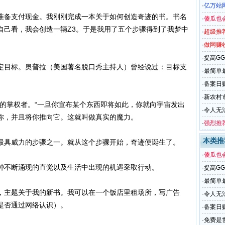
·
亿万站
备支付现金。我刚刚完成一本关于如何创造奇迹的书。书名
·
傻瓜也
自己看，我会创造一辆Z3。于是我用了五个步骤得到了我梦中
·
超级推荐
作详细
·
做网赚
帐户注
·
提高G
目标。奥普拉（美国著名脱口秀主持人）曾经说过：目标支
·
最简单
·
备案日
·
新农村
掌权者。“一旦你宣布某个东西即将如此，你就向宇宙发出
·
令人无
你，并且将你推向它。这就叫做真实的魔力。
·
强烈推
联盟
本类推
具威力的步骤之一。就从这个步骤开始，奇迹便诞生了。
·
傻瓜也
不断涌现的直觉以及生活中出现的机遇采取行动。
·
提高G
·
最简单
主题关于我的新书。我可以在一个饭店里租场所，写广告
·
令人无
是否通过网络认识）。
·
备案日
·
免费是