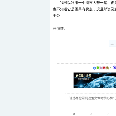
我可以利用一个周末大赚一笔。但是
也不知道它是否具有卖点，况且邮资及
于公
开演讲。
上
收
藏
到
网
摘
：
请选择您看到这篇文章时的心情: 
0
0
0