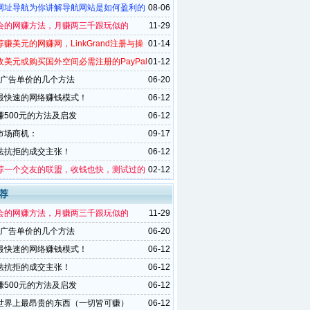
网址导航为你讲解导航网站是如何盈利的
08-06
会的网赚方法，月赚两三千跟玩似的
11-29
赚美元的网赚网，LinkGrand注册与操
01-14
图解
收美元或购买国外空间必需注册的PayPal
01-12
册与认证方法
G广告单价的几个方法
06-20
最快速的网络赚钱模式！
06-12
赚500元的方法及启发
06-12
市场商机：
09-17
法抗拒的成交主张！
06-12
荐一个交友的联盟，收钱也快，测试过的
02-12
荐
会的网赚方法，月赚两三千跟玩似的
11-29
G广告单价的几个方法
06-20
最快速的网络赚钱模式！
06-12
法抗拒的成交主张！
06-12
赚500元的方法及启发
06-12
世界上最昂贵的东西（一切皆可赚）
06-12