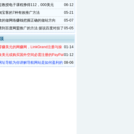
过教授电子课程挣得112，000美元
06-12
淘宝客的7种有效推广方法
05-21
效的做网络赚钱把握正确的做站方向
05-07
请到百度网盟推广的方法 据说百度对挂了
05-05
盟推广的网站收录会好些
顶
赚美元的网赚网，LinkGrand注册与操
01-14
图解
收美元或购买国外空间必需注册的PayPal
01-12
册与认证方法
网址导航为你讲解导航网站是如何盈利的
08-06