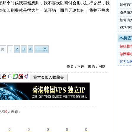
那个时候我突然想到，我不喜欢以研讨会形式进行交易，我
·
如何通
宣传印刷费就是很大的一笔开销，而且无论如何，我并不热衷
·
浅谈做
·
如何有
·
成功申
百度网
本类固
·
超级推荐
一页
1
2
3
4
下一页
作详细
·
做网赚
帐户注
·
亿万站
作者：不详 来源：网络
已有
0
人表态：
0
0
0
0
0