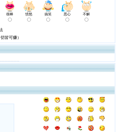
很棒
愤怒
搞笑
恶心
不解
法
一切皆可赚）