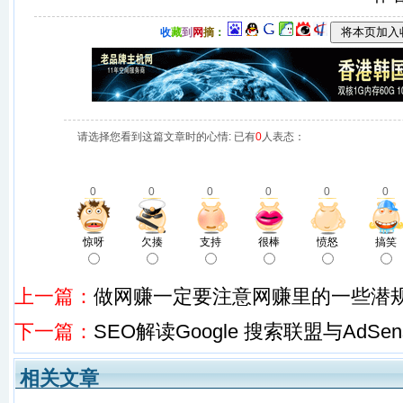
收
藏
到
网
摘
：
请选择您看到这篇文章时的心情: 已有
0
人表态：
0
0
0
0
0
0
惊呀
欠揍
支持
很棒
愤怒
搞笑
上一篇：
做网赚一定要注意网赚里的一些潜
下一篇：
SEO解读Google 搜索联盟与AdS
相关文章