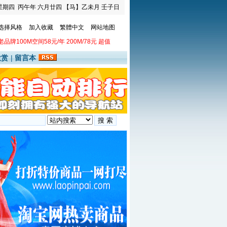
星期四
丙午年 六月廿四
【马】乙未月 壬子日
选择风格
加入收藏
繁體中文
网站地图
老品牌100M空间58元/年 200M/78元 超值
欣赏
|
留言本