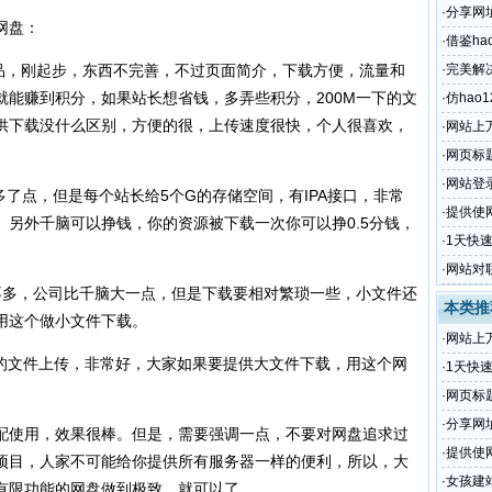
·
分享网
网盘：
·
借鉴h
址导航
产品，刚起步，东西不完善，不过页面简介，下载方便，流量和
·
完美解决
就能赚到积分，如果站长想省钱，多弄些积分，200M一下的文
·
仿ha
供下载没什么区别，方便的很，上传速度很快，个人很喜欢，
展的邮
·
网站上
·
网页标
·
网站登
了点，但是每个站长给5个G的存储空间，有IPA接口，非常
·
提供使
另外千脑可以挣钱，你的资源被下载一次你可以挣0.5分钱，
·
1天快
·
网站对
脑差不多，公司比千脑大一点，但是下载要相对繁琐一些，小文件还
告）代
本类推
用这个做小文件下载。
·
网站上
下的文件上传，非常好，大家如果要提供大文件下载，用这个网
·
1天快
·
网页标
·
分享网
使用，效果很棒。但是，需要强调一点，不要对网盘追求过
·
提供使
项目，人家不可能给你提供所有服务器一样的便利，所以，大
·
女孩建
有限功能的网盘做到极致，就可以了。