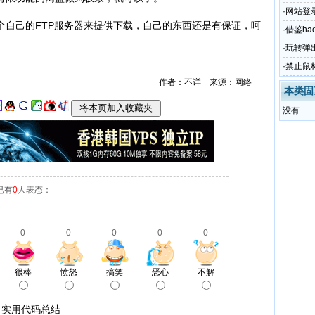
·
网站登
己的FTP服务器来提供下载，自己的东西还是有保证，呵
·
借鉴h
址导航
·
玩转弹
代码大
·
禁止鼠
作者：不详 来源：网络
防复制
本类固
没有
已有
0
人表态：
0
0
0
0
0
很棒
愤怒
搞笑
恶心
不解
口实用代码总结