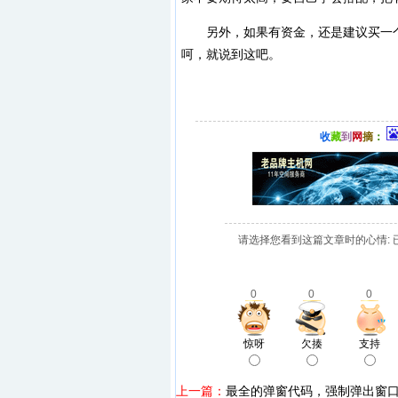
另外，如果有资金，还是建议买一个自
呵，就说到这吧。
收
藏
到
网
摘
：
请选择您看到这篇文章时的心情: 
0
0
0
惊呀
欠揍
支持
上一篇：
最全的弹窗代码，强制弹出窗