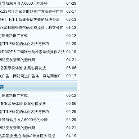
址导航站月收入6000元的经验
04-29
ao123网址之家导航站推广方法去推广网
02-17
网站
HTTP/1.1 新建会话失败的解决办法
02-13
o123多邮箱登陆代码免费提供，独立可扩
01-12
箱登录代码
万IP成功推广方式
06-12
题TITLE标签的优化方法与技巧
04-29
录DMOZ人工编制分类检索系统操作方法
04-19
网站变灰变黑的源代码
04-21
速备案亲身体验 备案心得发放
06-06
联广告（网站两边广告条，网站两侧广
09-17
码
荐
万IP成功推广方式
06-12
速备案亲身体验 备案心得发放
06-06
题TITLE标签的优化方法与技巧
04-29
址导航站月收入6000元的经验
04-29
网站变灰变黑的源代码
04-21
站卖茶业 无心插柳却带来巨大回报
04-19