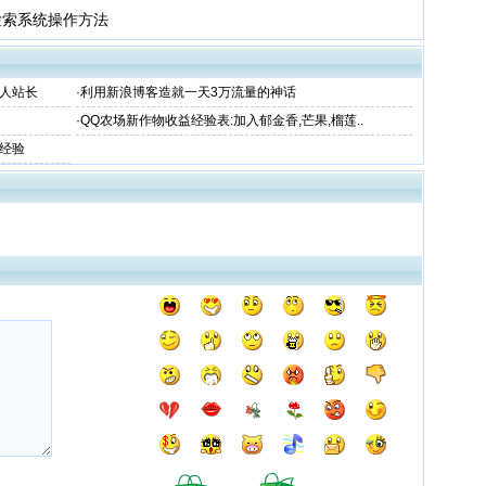
检索系统操作方法
人站长
·
利用新浪博客造就一天3万流量的神话
·
QQ农场新作物收益经验表:加入郁金香,芒果,榴莲..
航经验