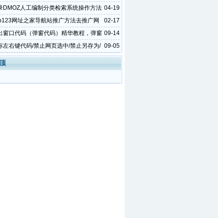
录DMOZ人工编制分类检索系统操作方法
04-19
ao123网址之家导航站推广方法去推广网
02-17
网站
出窗口代码（弹窗代码）精华教程，弹窗
09-14
全
标左右键代码/禁止网页选中/禁止另存为/
09-05
代码
顶