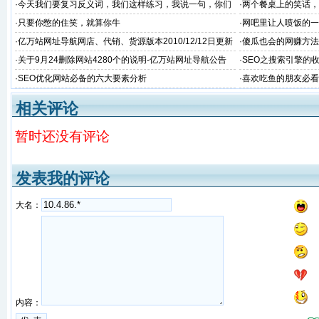
宝客等版简单介绍
·
今天我们要复习反义词，我们这样练习，我说一句，你们
·
两个餐桌上的笑话，
大声说出反义词。现在开始。”
·
只要你憋的住笑，就算你牛
·
网吧里让人喷饭的一
·
亿万站网址导航网店、代销、货源版本2010/12/12日更新
·
傻瓜也会的网赚方法
升级说明
·
关于9月24删除网站4280个的说明-亿万站网址导航公告
·
SEO之搜索引擎的
·
SEO优化网站必备的六大要素分析
·
喜欢吃鱼的朋友必看
相关评论
暂时还没有评论
发表我的评论
大名：
内容：