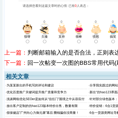
请选择您看到这篇文章时的心情: 已有
0
人表态：
0
0
0
0
0
0
惊呀
欠揍
支持
很棒
愤怒
搞笑
上一篇：
判断邮箱输入的是否合法，正则表
下一篇：
回一次帖变一次图的BBS常用代码(
相关文章
·
为某某新出的手机写的评论和建议
·
分享我实践过的网站
·
优化百度推广关键词提升推广质量和竞争力
·
新出“仿hao123
·
浅谈网络优化SEOer是如何从“信任门”困境之中从容应付
·
针对部分绿色版本：亿
的
日更新升级说明
·
放出客户定制的仿hao123版本特价出售，数量有限
·
特价促销：6合1货
惠啦
·
假保健品"广州向心力御元康"幕后 圈钱骗你没商量！
·
6合一货源类网址导