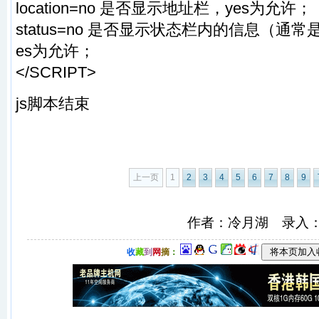
location=no 是否显示地址栏，yes为允许；
status=no 是否显示状态栏内的信息（通
es为允许；
</SCRIPT>
js脚本结束
上一页
1
2
3
4
5
6
7
8
9
作者：冷月湖 录入
收
藏
到
网
摘
：