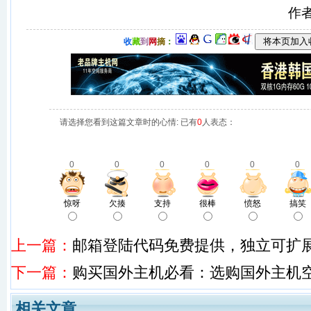
作
收
藏
到
网
摘
：
请选择您看到这篇文章时的心情: 已有
0
人表态：
0
0
0
0
0
0
惊呀
欠揍
支持
很棒
愤怒
搞笑
上一篇：
邮箱登陆代码免费提供，独立可扩
下一篇：
购买国外主机必看：选购国外主机
相关文章