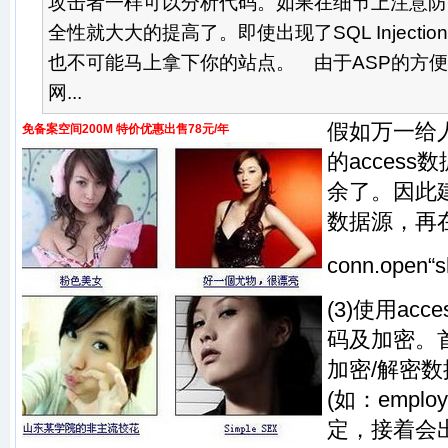
攻击者一样可以分析代码。如果在细节上注意防
全性就大大的提高了。即使出现了SQL Inject
也不可能马上拿下你的站点。 由于ASP的方
网...
假如万一给
免备案空间200M 特价优惠出售78元/年
的acces
余了。因此建
数据源，再
conn.open“s
(3)使用ac
码及加密。
加密/解密数
(如：emplo
定，接着会