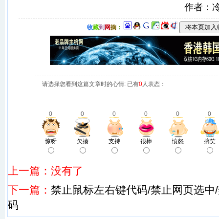
作者：
收
藏
到
网
摘
：
请选择您看到这篇文章时的心情: 已有
0
人表态：
0
0
0
0
0
0
惊呀
欠揍
支持
很棒
愤怒
搞笑
上一篇：没有了
下一篇：
禁止鼠标左右键代码/禁止网页选中/
码