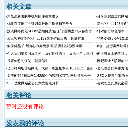
相关文章
·
为某某新出的手机写的评论和建议
·
分享我实践过的网站
·
优化百度推广关键词提升推广质量和竞争力
·
新出“仿hao123
·
浅谈网络优化SEOer是如何从“信任门”困境之中从容应付
·
针对部分绿色版本：亿
的
日更新升级说明
·
放出客户定制的仿hao123版本特价出售，数量有限
·
特价促销：6合1货
惠啦
·
假保健品"广州向心力御元康"幕后 圈钱骗你没商量！
·
6合一货源类网址导
宝客等版简单介绍
·
今天我们要复习反义词，我们这样练习，我说一句，你们
·
两个餐桌上的笑话，
大声说出反义词。现在开始。”
·
只要你憋的住笑，就算你牛
·
网吧里让人喷饭的一
·
亿万站网址导航网店、代销、货源版本2010/12/12日更新
·
傻瓜也会的网赚方法
升级说明
·
关于9月24删除网站4280个的说明-亿万站网址导航公告
·
SEO之搜索引擎的
·
SEO优化网站必备的六大要素分析
·
喜欢吃鱼的朋友必看
相关评论
暂时还没有评论
发表我的评论