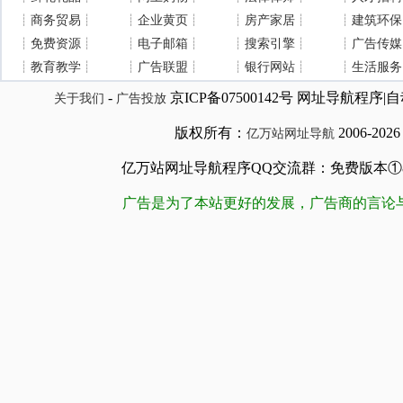
┊
商务贸易
┊
┊
企业黄页
┊
┊
房产家居
┊
┊
建筑环保
┊
免费资源
┊
┊
电子邮箱
┊
┊
搜索引擎
┊
┊
广告传媒
┊
教育教学
┊
┊
广告联盟
┊
┊
银行网站
┊
┊
生活服务
-
京ICP备07500142号 网址导航程
关于我们
广告投放
版权所有：
2006-202
亿万站网址导航
亿万站网址导航程序QQ交流群：免费版本①84509981
广告是为了本站更好的发展，广告商的言论