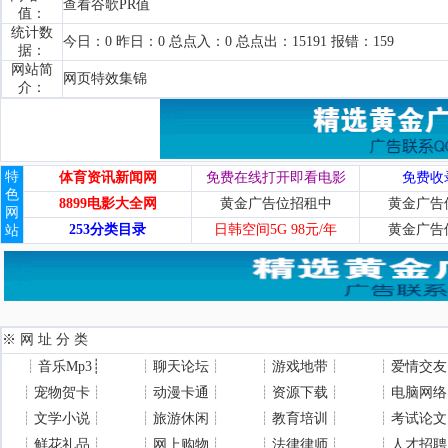
查看谷歌PR值
值：
统计数
今日：0 昨日：0 总点入：0 总点出：15191 报错：159
据：
网站简
网页特效集锦
介：
特
体育资讯新闻网
免费在线打开即看电影
免费收
色
8899电影大全网
黄金广告位招租中
黄金广告
网
253分类目录
日韩空间5G 98元/年
黄金广告
站
※ 网 址 分 类
┊
音乐Mp3
┊
┊
聊天论坛
┊
┊
游戏地带
┊
┊
爱情交友
┊
宠物贺卡
┊
┊
动漫卡通
┊
┊
资源下载
┊
┊
电脑网络
┊
文学小说
┊
┊
旅游休闲
┊
┊
教育培训
┊
┊
考试论文
┊
鲜花礼品
┊
┊
网上购物
┊
┊
法律律师
┊
┊
人才招聘