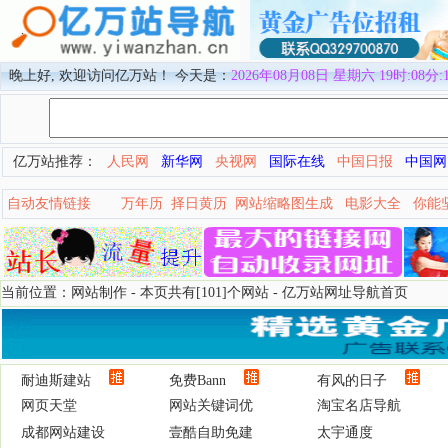
晚上好, 欢迎访问亿万站！ 今天是：
2026年08月08日 星期六 19时:08分:
亿万站推荐：
人民网
新华网
央视网
国际在线
中国日报
中国网
自动友情链接
万年历
择日黄历
网站缩略图生成
电影大全
你能
当前位置：网站制作 - 本页共有[101]个网站 -
亿万站网址导航首页
耐迪斯建站
免费Bann
有风的日子
网页天堂
网站关键词优
淘宝名店导航
成都网站建设
壹酷自助免建
太宇通度