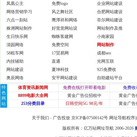
凤凰公主
免费logo
企业网站建设
网络营销学习
风之舞社区
合肥网站建设
六点一刻站
鹰潭祥和网络
菲尔网站建设
株洲网站制作
好觉觉网站设
网站制作及推
生日快乐网
蜘蛛客建网
小南家园
清园网络
免费空间
网站制作
58租车网
17贸易网
成都seo
内挂辅助
直通
光网互联
网站建设
夏坤科技
925免费收
奥辰网络
安平网站建设
自助建站平台
特
体育资讯新闻网
免费在线打开即看电影
免费收
色
8899电影大全网
黄金广告位招租中
黄金广告
网
253分类目录
日韩空间5G 98元/年
黄金广告
站
关于我们
-
广告投放
京ICP备07500142号 网址导
版权所有：
亿万站网址导航
2006-2026