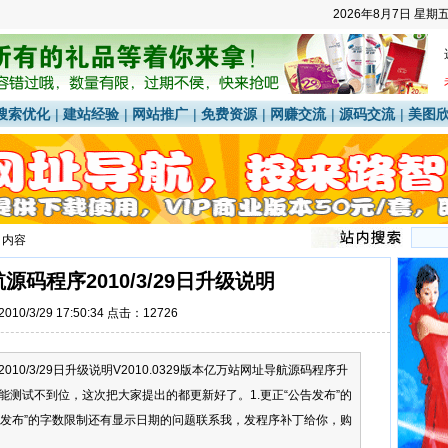
2026年8月7日
星期
搜索优化
|
建站经验
|
网站推广
|
免费资源
|
网赚交流
|
源码交流
|
美图
 内容
码程序2010/3/29日升级说明
10/3/29 17:50:34 点击：12726
10/3/29日升级说明V2010.0329版本亿万站网址导航源码程序升
测试不到位，这次把大家提出的都更新好了。1.更正“公告发布”的
闻发布”的字数限制还有显示日期的问题联系我，发程序补丁给你，购