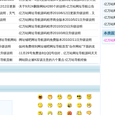
明，天
·
亿万站网
惠啦
2/12日更新
·
关于9月24删除网站4280个的说明-亿万站网址导航公告
说明，
·
亿万站网
级说明，天气
·
亿万站网址导航源码程序2010/6/12日更新升级说明，又
明
·
亿万站网
是一个周末呀
级说明
·
亿万站网址导航源码程序商业版本2010/5/21日升级说明
升级说
·
亿万站
·
亿万站网址导航源码程序2010/3/15日升级说明
本类固
·
亿万站网址导航源码程序2010/3/8日升级说明
网址导航网站
·
网址铺吧网址导航源码免费版本2010/2/11日升级说明
·
亿万站
日升级说明
·
如何免费得到网址铺吧网址导航首页“合作网站”下面的友
情链接
日升级说明
·
11月29号免费送8位QQ号信封，亿万站网址导航源码天天
贡献
址导航贡献
·
网站防止被K应该注意的六个重点-亿万站导航经验