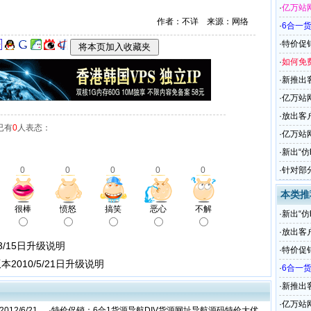
·
亿万站
作者：不详 来源：网络
·
6合一
接平台 
·
特价促
特价大
·
如何免
站”下面
·
新推出
选购
·
亿万站
·
放出客
已有
0
人表态：
有限
·
亿万站网
12日更
·
新出“仿
定义网
0
0
0
0
0
·
针对部
12/6/
本类推
很棒
愤怒
搞笑
恶心
不解
·
新出“仿
定义网
·
放出客
3/15日升级说明
有限
·
特价促
010/5/21日升级说明
特价大
·
6合一
接平台 
·
新推出
选购
·
亿万站网
2/6/21
·
特价促销：6合1货源导航DIV货源网址导航源码特价大优