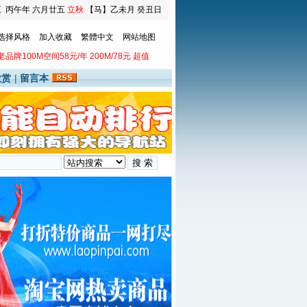
五
丙午年 六月廿五
立秋
【马】乙未月 癸丑日
选择风格
加入收藏
繁體中文
网站地图
老品牌100M空间58元/年 200M/78元 超值
欣赏
|
留言本