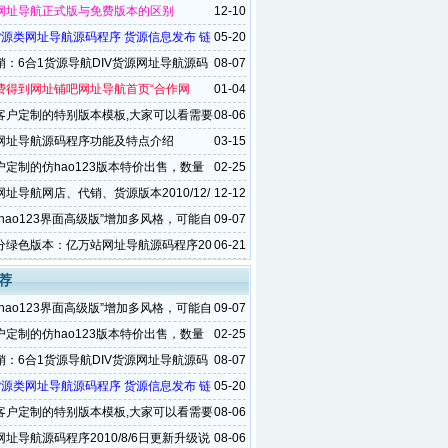
网址导航正式版与免费版本的区别
12-10
货源类网址导航源码程序 货源信息发布 链
05-20
淘宝客等版简单介绍
销：6合1货源导航DIV货源网址导航源码
08-07
优惠啦
费得到网址铺吧网址导航首页“合作网
01-04
的友情链接
客户定制的特别版本模板,大家可以看需要
08-06
网址导航源码程序功能及特点介绍
03-15
户定制的仿hao123版本特价出售，数量
02-25
址导航网店、代销、货源版本2010/12/
12-12
新升级说明
hao123界面高级版”增加多风格，可能自
09-07
址
分绿色版本：亿万站网址导航源码程序20
06-21
21日更新升级说明
荐
hao123界面高级版”增加多风格，可能自
09-07
址
户定制的仿hao123版本特价出售，数量
02-25
销：6合1货源导航DIV货源网址导航源码
08-07
优惠啦
货源类网址导航源码程序 货源信息发布 链
05-20
淘宝客等版简单介绍
客户定制的特别版本模板,大家可以看需要
08-06
址导航源码程序2010/8/6日更新升级说
08-06