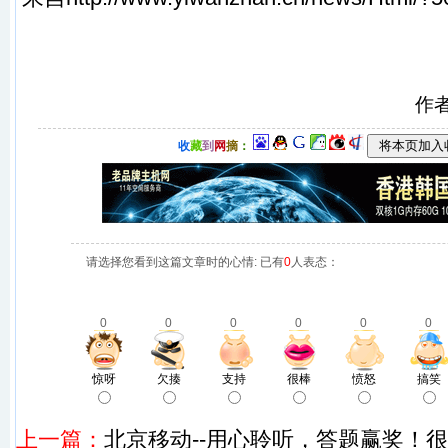
作
收
藏
到
网
摘
：
请选择您看到这篇文章时的心情: 已有
0
人表态：
0
0
0
0
0
0
惊呀
欠揍
支持
很棒
愤怒
搞笑
上一篇：
北京移动--用心聆听，答题赢奖！很