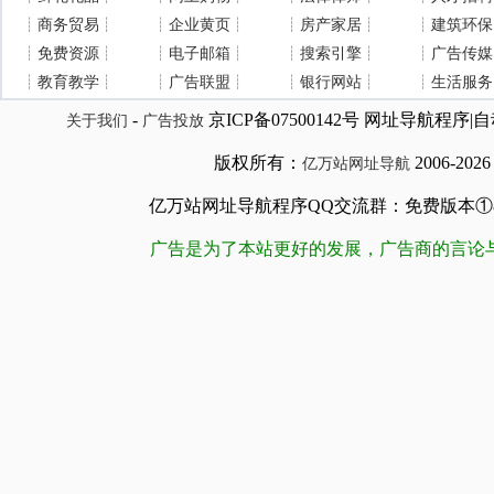
┊
商务贸易
┊
┊
企业黄页
┊
┊
房产家居
┊
┊
建筑环保
┊
免费资源
┊
┊
电子邮箱
┊
┊
搜索引擎
┊
┊
广告传媒
┊
教育教学
┊
┊
广告联盟
┊
┊
银行网站
┊
┊
生活服务
-
京ICP备07500142号 网址导航程
关于我们
广告投放
版权所有：
2006-202
亿万站网址导航
亿万站网址导航程序QQ交流群：免费版本①84509981
广告是为了本站更好的发展，广告商的言论