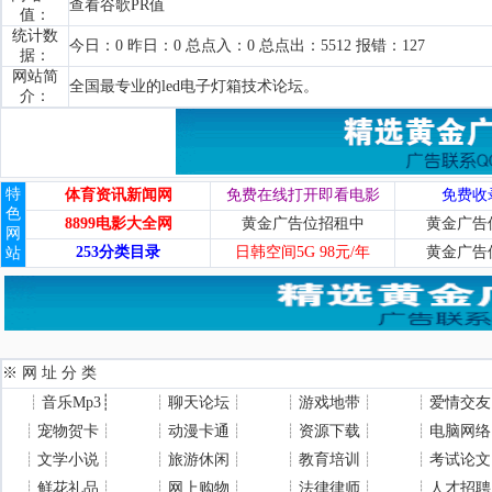
查看谷歌PR值
值：
统计数
今日：0 昨日：0 总点入：0 总点出：5512 报错：127
据：
网站简
全国最专业的led电子灯箱技术论坛。
介：
特
体育资讯新闻网
免费在线打开即看电影
免费收
色
8899电影大全网
黄金广告位招租中
黄金广告
网
253分类目录
日韩空间5G 98元/年
黄金广告
站
※ 网 址 分 类
┊
音乐Mp3
┊
┊
聊天论坛
┊
┊
游戏地带
┊
┊
爱情交友
┊
宠物贺卡
┊
┊
动漫卡通
┊
┊
资源下载
┊
┊
电脑网络
┊
文学小说
┊
┊
旅游休闲
┊
┊
教育培训
┊
┊
考试论文
┊
鲜花礼品
┊
┊
网上购物
┊
┊
法律律师
┊
┊
人才招聘