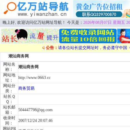
晚上好, 欢迎访问亿万站网址导航！ 今天是：
2026年08月07日 星期五 20
公告：
请各位站长提交网址时，务必遵守中国
潮汕商务网
网站名
潮汕商务网
称：
网站地
http://www.0663.cc
址：
网站分
商务贸易
类：
站长Ｑ
Ｑ：
站长邮
504447798@qq.com
箱：
收录时
2007/12/24 20:07:46
间：
网站PR