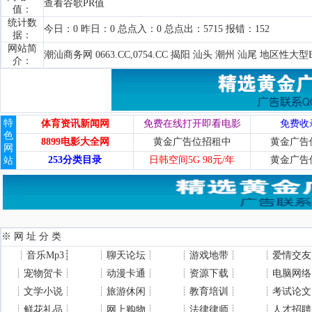
查看谷歌PR值
值：
统计数
今日：0 昨日：0 总点入：0 总点出：5715 报错：152
据：
网站简
潮汕商务网 0663.CC,0754.CC 揭阳 汕头 潮州 汕尾 地区性大
介：
特
体育资讯新闻网
免费在线打开即看电影
免费收
色
8899电影大全网
黄金广告位招租中
黄金广告
网
253分类目录
日韩空间5G 98元/年
黄金广告
站
※ 网 址 分 类
┊
音乐Mp3
┊
┊
聊天论坛
┊
┊
游戏地带
┊
┊
爱情交友
┊
宠物贺卡
┊
┊
动漫卡通
┊
┊
资源下载
┊
┊
电脑网络
┊
文学小说
┊
┊
旅游休闲
┊
┊
教育培训
┊
┊
考试论文
┊
鲜花礼品
┊
┊
网上购物
┊
┊
法律律师
┊
┊
人才招聘