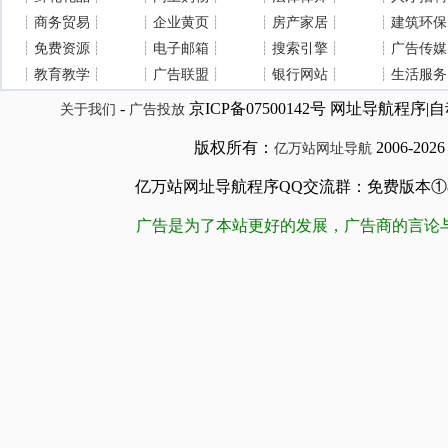
┊
商务贸易
┊
┊
企业黄页
┊
┊
房产家居
┊
┊
建筑环保
┊
免费资源
┊
┊
电子邮箱
┊
┊
搜索引擎
┊
┊
广告传媒
┊
教育教学
┊
┊
广告联盟
┊
┊
银行网站
┊
┊
生活服务
-
京ICP备07500142号 网址导航程
关于我们
广告投放
版权所有：
2006-202
亿万站网址导航
亿万站网址导航程序QQ交流群：免费版本①84509981
广告是为了本站更好的发展，广告商的言论