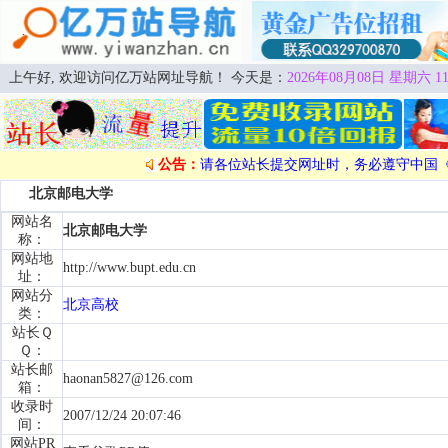
上午好, 欢迎访问亿万站网址导航！ 今天是：
2026年08月08日 星期六 11
公告：
请各位站长提交网址时，务必遵守中国
北京邮电大学
网站名
北京邮电大学
称：
网站地
http://www.bupt.edu.cn
址：
网站分
北京高校
类：
站长Ｑ
Ｑ：
站长邮
haonan5827@126.com
箱：
收录时
2007/12/24 20:07:46
间：
网站PR