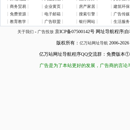
┊
商务贸易
┊
┊
企业黄页
┊
┊
房产家居
┊
┊
建筑环保
┊
免费资源
┊
┊
电子邮箱
┊
┊
搜索引擎
┊
┊
广告传媒
┊
教育教学
┊
┊
广告联盟
┊
┊
银行网站
┊
┊
生活服务
-
京ICP备07500142号 网址导航程
关于我们
广告投放
版权所有：
2006-202
亿万站网址导航
亿万站网址导航程序QQ交流群：免费版本①84509981
广告是为了本站更好的发展，广告商的言论