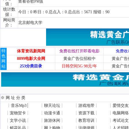
查看谷歌PR值
值：
统计数
今日：0 昨日：0 总点入：0 总点出：5671 报错：90
据：
网站简
北京邮电大学
介：
特
体育资讯新闻网
免费在线打开即看电影
免费收
色
8899电影大全网
黄金广告位招租中
黄金广告
网
253分类目录
日韩空间5G 98元/年
黄金广告
站
※ 网 址 分 类
┊
音乐Mp3
┊
┊
聊天论坛
┊
┊
游戏地带
┊
┊
爱情交友
┊
宠物贺卡
┊
┊
动漫卡通
┊
┊
资源下载
┊
┊
电脑网络
┊
文学小说
┊
┊
旅游休闲
┊
┊
教育培训
┊
┊
考试论文
┊
鲜花礼品
┊
┊
网上购物
┊
┊
法律律师
┊
┊
人才招聘