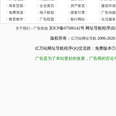
┊
商务贸易
┊
┊
企业黄页
┊
┊
房产家居
┊
┊
建筑环保
┊
免费资源
┊
┊
电子邮箱
┊
┊
搜索引擎
┊
┊
广告传媒
┊
教育教学
┊
┊
广告联盟
┊
┊
银行网站
┊
┊
生活服务
-
京ICP备07500142号 网址导航程
关于我们
广告投放
版权所有：
2006-202
亿万站网址导航
亿万站网址导航程序QQ交流群：免费版本①84509981
广告是为了本站更好的发展，广告商的言论