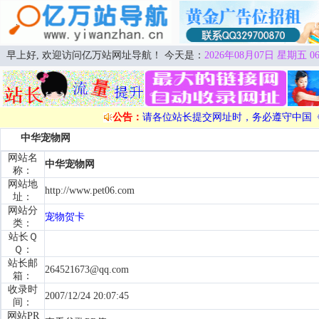
早上好, 欢迎访问亿万站网址导航！ 今天是：
2026年08月07日 星期五 06
公告：
请各位站长提交网址时，务必遵守中国
中华宠物网
网站名
中华宠物网
称：
网站地
http://www.pet06.com
址：
网站分
宠物贺卡
类：
站长Ｑ
Ｑ：
站长邮
264521673@qq.com
箱：
收录时
2007/12/24 20:07:45
间：
网站PR