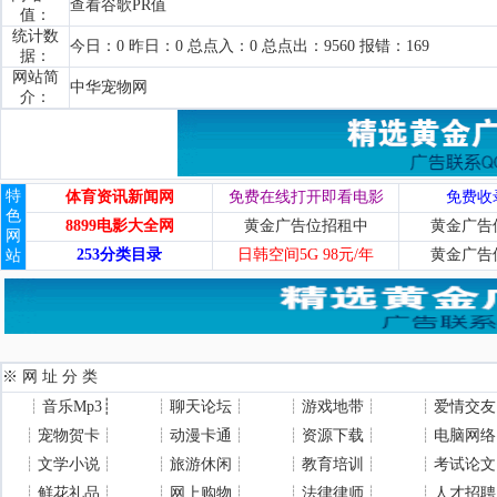
查看谷歌PR值
值：
统计数
今日：0 昨日：0 总点入：0 总点出：9560 报错：169
据：
网站简
中华宠物网
介：
特
体育资讯新闻网
免费在线打开即看电影
免费收
色
8899电影大全网
黄金广告位招租中
黄金广告
网
253分类目录
日韩空间5G 98元/年
黄金广告
站
※ 网 址 分 类
┊
音乐Mp3
┊
┊
聊天论坛
┊
┊
游戏地带
┊
┊
爱情交友
┊
宠物贺卡
┊
┊
动漫卡通
┊
┊
资源下载
┊
┊
电脑网络
┊
文学小说
┊
┊
旅游休闲
┊
┊
教育培训
┊
┊
考试论文
┊
鲜花礼品
┊
┊
网上购物
┊
┊
法律律师
┊
┊
人才招聘