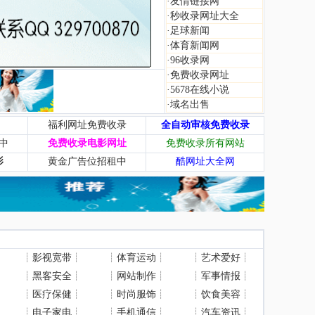
·
友情链接网
·
秒收录网址大全
·
足球新闻
·
体育新闻网
·
96收录网
·
免费收录网址
·
5678在线小说
·
域名出售
福利网址免费收录
全自动审核免费收录
中
免费收录电影网址
免费收录所有网站
影
黄金广告位招租中
酷网址大全网
┊
影视宽带
┊
┊
体育运动
┊
┊
艺术爱好
┊
┊
黑客安全
┊
┊
网站制作
┊
┊
军事情报
┊
┊
医疗保健
┊
┊
时尚服饰
┊
┊
饮食美容
┊
┊
电子家电
┊
┊
手机通信
┊
┊
汽车资讯
┊