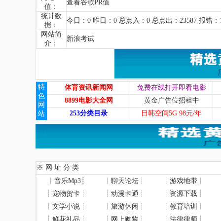
查看谷歌PR值
值：
统计数
今日：0 昨日：0 总点入：0 总点出：23587 报错：1
据：
网站简
新浪考试
介：
特
体育资讯新闻网
免费在线打开即看电影
色
8899电影大全网
黄金广告位招租中
网
253分类目录
日韩空间5G 98元/年
站
※ 网 址 分 类
┊
音乐Mp3
┊
┊
聊天论坛
┊
┊
游戏地带
┊
┊
宠物贺卡
┊
┊
动漫卡通
┊
┊
资源下载
┊
┊
文学小说
┊
┊
旅游休闲
┊
┊
教育培训
┊
┊
鲜花礼品
┊
┊
网上购物
┊
┊
法律律师
┊