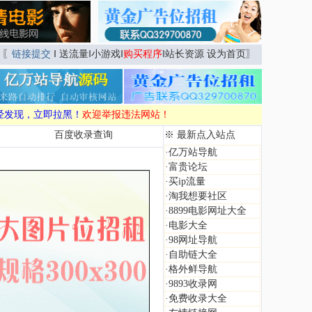
〖
链接提交
‖
送流量
‖
小游戏
‖
购买程序
‖
站长资源
设为首页
〗
经发现，立即拉黑！
欢迎举报违法网站！
百度收录查询
※ 最新点入站点
·
亿万站导航
·
富贵论坛
·
买ip流量
·
淘我想要社区
·
8899电影网址大全
·
电影大全
·
98网址导航
·
自助链大全
·
格外鲜导航
·
9893收录网
·
免费收录大全