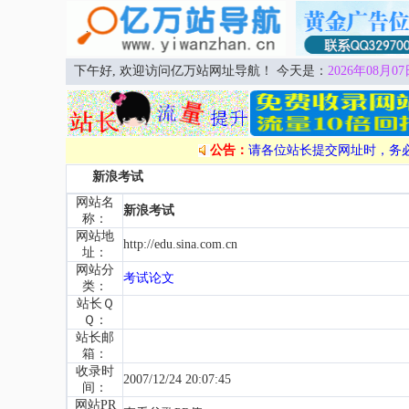
下午好, 欢迎访问亿万站网址导航！ 今天是：
2026年08月07
公告：
请各位站长提交网址时，务
新浪考试
网站名
新浪考试
称：
网站地
http://edu.sina.com.cn
址：
网站分
考试论文
类：
站长Ｑ
Ｑ：
站长邮
箱：
收录时
2007/12/24 20:07:45
间：
网站PR