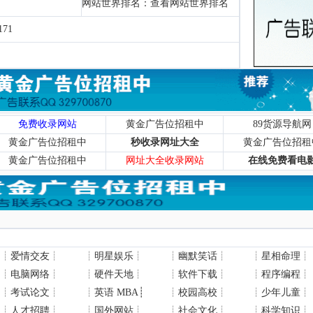
网站世界排名：
查看网站世界排名
71
免费收录网站
黄金广告位招租中
89货源导航网
黄金广告位招租中
秒收录网址大全
黄金广告位招租
黄金广告位招租中
网址大全收录网站
在线免费看电
┊
爱情交友
┊
┊
明星娱乐
┊
┊
幽默笑话
┊
┊
星相命理
┊
┊
电脑网络
┊
┊
硬件天地
┊
┊
软件下载
┊
┊
程序编程
┊
┊
考试论文
┊
┊
英语 MBA
┊
┊
校园高校
┊
┊
少年儿童
┊
┊
人才招聘
┊
┊
国外网站
┊
┊
社会文化
┊
┊
科学知识
┊