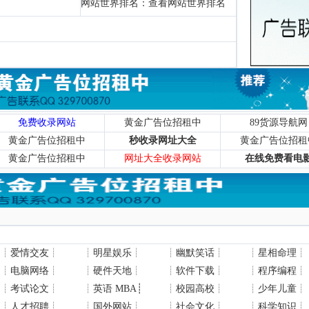
网站世界排名：
查看网站世界排名
免费收录网站
黄金广告位招租中
89货源导航网
黄金广告位招租中
秒收录网址大全
黄金广告位招租
黄金广告位招租中
网址大全收录网站
在线免费看电
┊
爱情交友
┊
┊
明星娱乐
┊
┊
幽默笑话
┊
┊
星相命理
┊
┊
电脑网络
┊
┊
硬件天地
┊
┊
软件下载
┊
┊
程序编程
┊
┊
考试论文
┊
┊
英语 MBA
┊
┊
校园高校
┊
┊
少年儿童
┊
┊
人才招聘
┊
┊
国外网站
┊
┊
社会文化
┊
┊
科学知识
┊