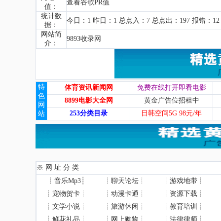
查看谷歌PR值
值：
统计数
今日：1 昨日：1 总点入：7 总点出：197 报错：12
据：
网站简
9893收录网
介：
特
体育资讯新闻网
免费在线打开即看电影
色
8899电影大全网
黄金广告位招租中
网
253分类目录
日韩空间5G 98元/年
站
※ 网 址 分 类
┊
音乐Mp3
┊
┊
聊天论坛
┊
┊
游戏地带
┊
┊
宠物贺卡
┊
┊
动漫卡通
┊
┊
资源下载
┊
┊
文学小说
┊
┊
旅游休闲
┊
┊
教育培训
┊
┊
鲜花礼品
┊
┊
网上购物
┊
┊
法律律师
┊