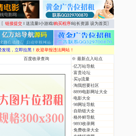
〖
链接提交
‖
送流量
‖
小游戏
‖
购买程序
‖
站长资源
设为首页
〗
经发现，立即拉黑！
欢迎举报违法网站！
百度收录查询
※ 最新点入站点
·
亿万站导航
·
富贵论坛
·
买ip流量
·
淘我想要社区
·
8899电影网址大全
·
电影大全
·
98网址导航
·
自助链大全
·
格外鲜导航
·
9893收录网
·
免费收录大全