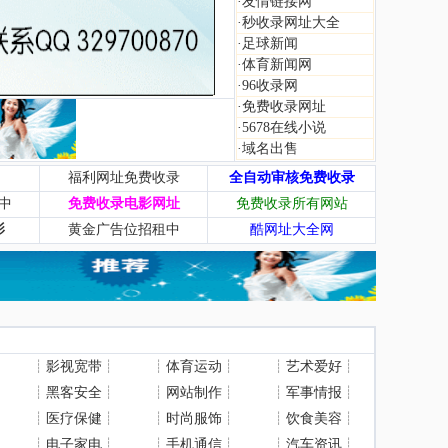
·
友情链接网
·
秒收录网址大全
·
足球新闻
·
体育新闻网
·
96收录网
·
免费收录网址
·
5678在线小说
·
域名出售
福利网址免费收录
全自动审核免费收录
中
免费收录电影网址
免费收录所有网站
影
黄金广告位招租中
酷网址大全网
┊
影视宽带
┊
┊
体育运动
┊
┊
艺术爱好
┊
┊
黑客安全
┊
┊
网站制作
┊
┊
军事情报
┊
┊
医疗保健
┊
┊
时尚服饰
┊
┊
饮食美容
┊
┊
电子家电
┊
┊
手机通信
┊
┊
汽车资讯
┊