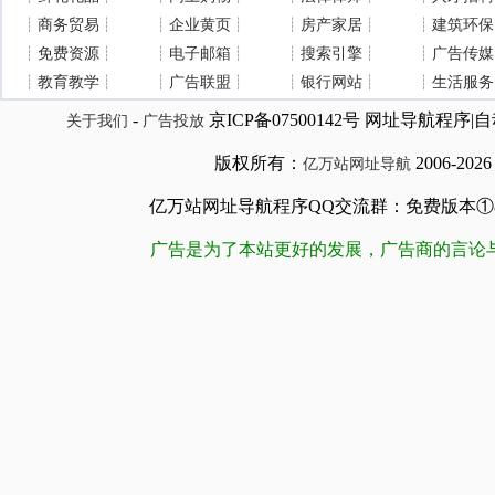
┊
商务贸易
┊
┊
企业黄页
┊
┊
房产家居
┊
┊
建筑环保
┊
免费资源
┊
┊
电子邮箱
┊
┊
搜索引擎
┊
┊
广告传媒
┊
教育教学
┊
┊
广告联盟
┊
┊
银行网站
┊
┊
生活服务
-
京ICP备07500142号 网址导航程
关于我们
广告投放
版权所有：
2006-202
亿万站网址导航
亿万站网址导航程序QQ交流群：免费版本①84509981
广告是为了本站更好的发展，广告商的言论