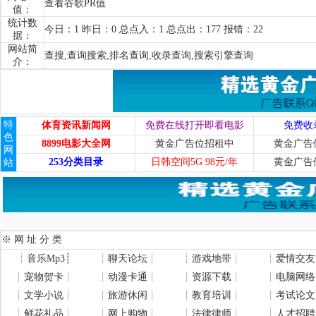
查看谷歌PR值
值：
统计数
今日：1 昨日：0 总点入：1 总点出：177 报错：22
据：
网站简
查搜,查询搜索,排名查询,收录查询,搜索引擎查询
介：
特
体育资讯新闻网
免费在线打开即看电影
免费收
色
8899电影大全网
黄金广告位招租中
黄金广告
网
253分类目录
日韩空间5G 98元/年
黄金广告
站
※ 网 址 分 类
┊
音乐Mp3
┊
┊
聊天论坛
┊
┊
游戏地带
┊
┊
爱情交友
┊
宠物贺卡
┊
┊
动漫卡通
┊
┊
资源下载
┊
┊
电脑网络
┊
文学小说
┊
┊
旅游休闲
┊
┊
教育培训
┊
┊
考试论文
┊
鲜花礼品
┊
┊
网上购物
┊
┊
法律律师
┊
┊
人才招聘