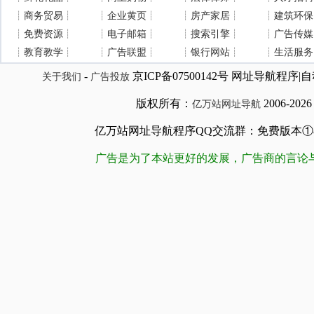
┊
商务贸易
┊
┊
企业黄页
┊
┊
房产家居
┊
┊
建筑环保
┊
免费资源
┊
┊
电子邮箱
┊
┊
搜索引擎
┊
┊
广告传媒
┊
教育教学
┊
┊
广告联盟
┊
┊
银行网站
┊
┊
生活服务
-
京ICP备07500142号 网址导航程
关于我们
广告投放
版权所有：
2006-202
亿万站网址导航
亿万站网址导航程序QQ交流群：免费版本①84509981
广告是为了本站更好的发展，广告商的言论