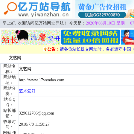
早上好, 欢迎访问亿万站网址导航！ 今天是：
2026年08月10日 星期一 07
公告：
请各位站长提交网址时，务必遵守中国
文艺网
网站名
文艺网
称：
网站地
http://www.17wendao.com
址：
网站分
艺术爱好
类：
站长Ｑ
Ｑ：
站长邮
329612706@qq.com
箱：
收录时
2018/7/8 11:58:27
间：
网站PR