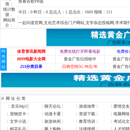
查看谷歌PR值
值：
统计数
今日：0 昨日：0 总点入：1 总点出：1669 报错：111
据：
网站简
一起问道官网,文化艺术综合门户网站,文学杂志投稿网,学术期
介：
特
体育资讯新闻网
免费在线打开即看电影
免费收
色
8899电影大全网
黄金广告位招租中
黄金广告
网
253分类目录
日韩空间5G 98元/年
黄金广告
站
※ 网 址 分 类
┊
音乐Mp3
┊
┊
聊天论坛
┊
┊
游戏地带
┊
┊
爱情交友
┊
宠物贺卡
┊
┊
动漫卡通
┊
┊
资源下载
┊
┊
电脑网络
┊
文学小说
┊
┊
旅游休闲
┊
┊
教育培训
┊
┊
考试论文
┊
鲜花礼品
┊
┊
网上购物
┊
┊
法律律师
┊
┊
人才招聘