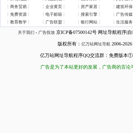
┊
商务贸易
┊
┊
企业黄页
┊
┊
房产家居
┊
┊
建筑环保
┊
免费资源
┊
┊
电子邮箱
┊
┊
搜索引擎
┊
┊
广告传媒
┊
教育教学
┊
┊
广告联盟
┊
┊
银行网站
┊
┊
生活服务
-
京ICP备07500142号 网址导航程
关于我们
广告投放
版权所有：
2006-202
亿万站网址导航
亿万站网址导航程序QQ交流群：免费版本①84509981
广告是为了本站更好的发展，广告商的言论