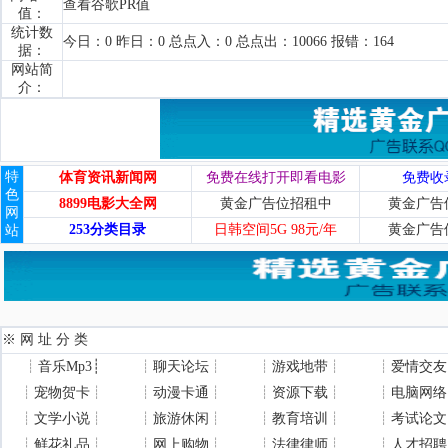
查看谷歌PR值
值：
统计数
今日：0 昨日：0 总点入：0 总点出：10066 报错：164
据：
网站简
介：
特
体育资讯新闻网
免费在线打开即看电影
免费收
色
8899电影大全网
黄金广告位招租中
黄金广告
网
253分类目录
日韩空间5G 98元/年
黄金广告
站
※ 网 址 分 类
┊
音乐Mp3
┊
┊
聊天论坛
┊
┊
游戏地带
┊
┊
爱情交友
┊
宠物贺卡
┊
┊
动漫卡通
┊
┊
资源下载
┊
┊
电脑网络
┊
文学小说
┊
┊
旅游休闲
┊
┊
教育培训
┊
┊
考试论文
┊
鲜花礼品
┊
┊
网上购物
┊
┊
法律律师
┊
┊
人才招聘