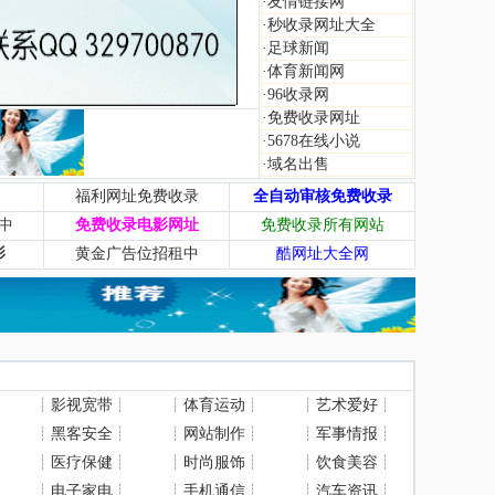
·
友情链接网
·
秒收录网址大全
·
足球新闻
·
体育新闻网
·
96收录网
·
免费收录网址
·
5678在线小说
·
域名出售
福利网址免费收录
全自动审核免费收录
中
免费收录电影网址
免费收录所有网站
影
黄金广告位招租中
酷网址大全网
┊
影视宽带
┊
┊
体育运动
┊
┊
艺术爱好
┊
┊
黑客安全
┊
┊
网站制作
┊
┊
军事情报
┊
┊
医疗保健
┊
┊
时尚服饰
┊
┊
饮食美容
┊
┊
电子家电
┊
┊
手机通信
┊
┊
汽车资讯
┊