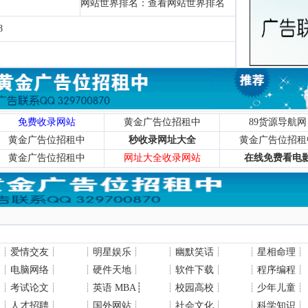
网站世界排名：
查看网站世界排名
8
免费收录网站
黄金广告位招租中
89货源导航网
黄金广告位招租中
秒收录网址大全
黄金广告位招租
黄金广告位招租中
网址大全收录网站
在线免费看电
┊
爱情交友
┊
┊
明星娱乐
┊
┊
幽默笑话
┊
┊
星相命理
┊
┊
电脑网络
┊
┊
硬件天地
┊
┊
软件下载
┊
┊
程序编程
┊
┊
考试论文
┊
┊
英语 MBA
┊
┊
校园高校
┊
┊
少年儿童
┊
┊
人才招聘
┊
┊
国外网站
┊
┊
社会文化
┊
┊
科学知识
┊