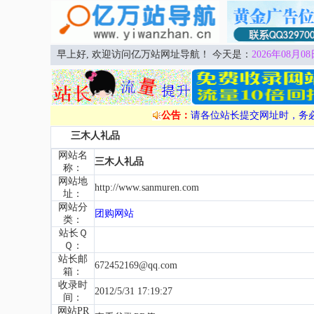
早上好, 欢迎访问亿万站网址导航！ 今天是：
2026年08月08
公告：
请各位站长提交网址时，务
三木人礼品
网站名
三木人礼品
称：
网站地
http://www.sanmuren.com
址：
网站分
团购网站
类：
站长Ｑ
Ｑ：
站长邮
672452169@qq.com
箱：
收录时
2012/5/31 17:19:27
间：
网站PR