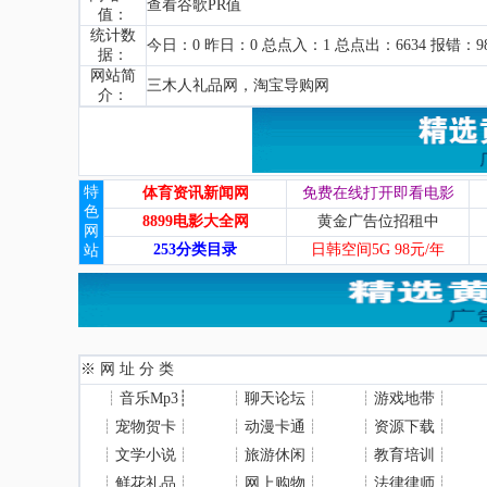
查看谷歌PR值
值：
统计数
今日：0 昨日：0 总点入：1 总点出：6634 报错：9
据：
网站简
三木人礼品网，淘宝导购网
介：
特
体育资讯新闻网
免费在线打开即看电影
色
8899电影大全网
黄金广告位招租中
网
253分类目录
日韩空间5G 98元/年
站
※ 网 址 分 类
┊
音乐Mp3
┊
┊
聊天论坛
┊
┊
游戏地带
┊
┊
宠物贺卡
┊
┊
动漫卡通
┊
┊
资源下载
┊
┊
文学小说
┊
┊
旅游休闲
┊
┊
教育培训
┊
┊
鲜花礼品
┊
┊
网上购物
┊
┊
法律律师
┊