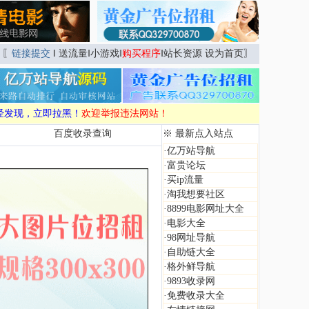
〖
链接提交
‖
送流量
‖
小游戏
‖
购买程序
‖
站长资源
设为首页
〗
经发现，立即拉黑！
欢迎举报违法网站！
百度收录查询
※ 最新点入站点
·
亿万站导航
·
富贵论坛
·
买ip流量
·
淘我想要社区
·
8899电影网址大全
·
电影大全
·
98网址导航
·
自助链大全
·
格外鲜导航
·
9893收录网
·
免费收录大全