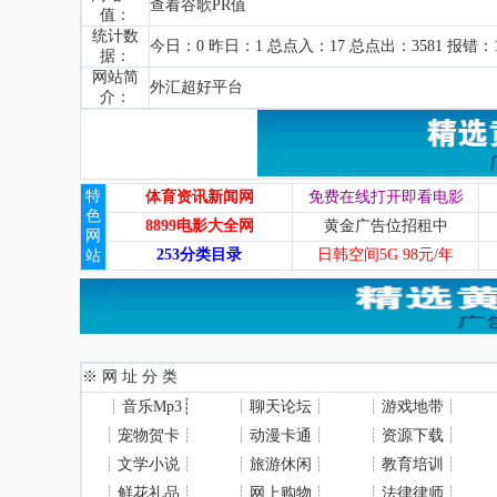
查看谷歌PR值
值：
统计数
今日：0 昨日：1 总点入：17 总点出：3581 报错：1
据：
网站简
外汇超好平台
介：
特
体育资讯新闻网
免费在线打开即看电影
色
8899电影大全网
黄金广告位招租中
网
253分类目录
日韩空间5G 98元/年
站
※ 网 址 分 类
┊
音乐Mp3
┊
┊
聊天论坛
┊
┊
游戏地带
┊
┊
宠物贺卡
┊
┊
动漫卡通
┊
┊
资源下载
┊
┊
文学小说
┊
┊
旅游休闲
┊
┊
教育培训
┊
┊
鲜花礼品
┊
┊
网上购物
┊
┊
法律律师
┊