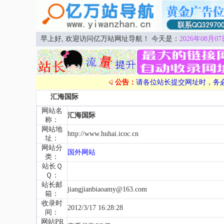
早上好, 欢迎访问亿万站网址导航！ 今天是：
2026年08月07
公告：
请各位站长提交网址时，务
汇海国际
网站名
汇海国际
称：
网站地
http://www.huhai.icoc.cn
址：
网站分
国外网站
类：
站长Ｑ
Ｑ：
站长邮
jiangjianbiaoamy@163.com
箱：
收录时
2012/3/17 16:28:28
间：
网站PR