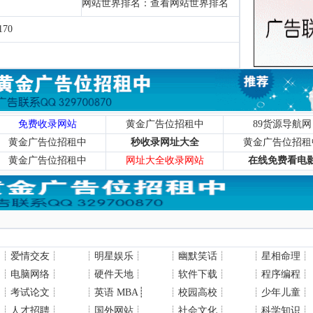
网站世界排名：
查看网站世界排名
70
免费收录网站
黄金广告位招租中
89货源导航网
黄金广告位招租中
秒收录网址大全
黄金广告位招租
黄金广告位招租中
网址大全收录网站
在线免费看电
┊
爱情交友
┊
┊
明星娱乐
┊
┊
幽默笑话
┊
┊
星相命理
┊
┊
电脑网络
┊
┊
硬件天地
┊
┊
软件下载
┊
┊
程序编程
┊
┊
考试论文
┊
┊
英语 MBA
┊
┊
校园高校
┊
┊
少年儿童
┊
┊
人才招聘
┊
┊
国外网站
┊
┊
社会文化
┊
┊
科学知识
┊