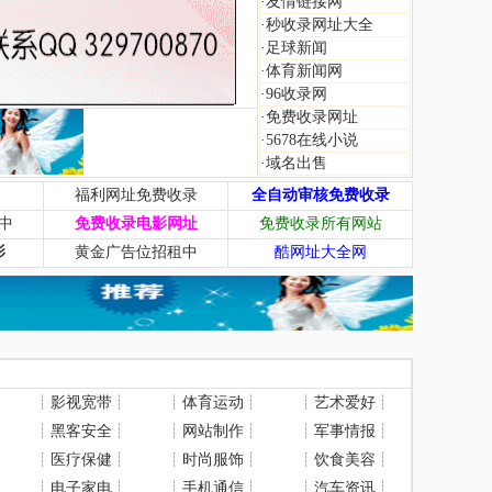
·
友情链接网
·
秒收录网址大全
·
足球新闻
·
体育新闻网
·
96收录网
·
免费收录网址
·
5678在线小说
·
域名出售
福利网址免费收录
全自动审核免费收录
中
免费收录电影网址
免费收录所有网站
影
黄金广告位招租中
酷网址大全网
┊
影视宽带
┊
┊
体育运动
┊
┊
艺术爱好
┊
┊
黑客安全
┊
┊
网站制作
┊
┊
军事情报
┊
┊
医疗保健
┊
┊
时尚服饰
┊
┊
饮食美容
┊
┊
电子家电
┊
┊
手机通信
┊
┊
汽车资讯
┊