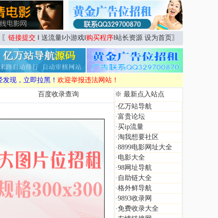
〖
链接提交
‖
送流量
‖
小游戏
‖
购买程序
‖
站长资源
设为首页
〗
经发现，立即拉黑！
欢迎举报违法网站！
百度收录查询
※ 最新点入站点
·
亿万站导航
·
富贵论坛
·
买ip流量
·
淘我想要社区
·
8899电影网址大全
·
电影大全
·
98网址导航
·
自助链大全
·
格外鲜导航
·
9893收录网
·
免费收录大全