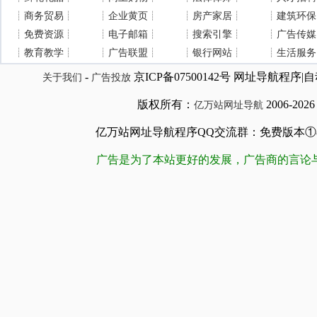
┊
商务贸易
┊
┊
企业黄页
┊
┊
房产家居
┊
┊
建筑环保
┊
免费资源
┊
┊
电子邮箱
┊
┊
搜索引擎
┊
┊
广告传媒
┊
教育教学
┊
┊
广告联盟
┊
┊
银行网站
┊
┊
生活服务
-
京ICP备07500142号 网址导航程
关于我们
广告投放
版权所有：
2006-202
亿万站网址导航
亿万站网址导航程序QQ交流群：免费版本①84509981
广告是为了本站更好的发展，广告商的言论