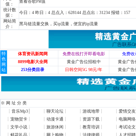
查看谷歌PR值
值：
统计数
今日：4 昨日：4 总点入：628144 总点出：31234 报错：157
据：
网站简
黑马链流量交换，买ip流量，便宜的ip流量
介：
特
体育资讯新闻网
免费在线打开即看电影
免费收
色
8899电影大全网
黄金广告位招租中
黄金广告
网
253分类目录
日韩空间5G 98元/年
黄金广告
站
※ 网 址 分 类
┊
音乐Mp3
┊
┊
聊天论坛
┊
┊
游戏地带
┊
┊
爱情交友
┊
宠物贺卡
┊
┊
动漫卡通
┊
┊
资源下载
┊
┊
电脑网络
┊
文学小说
┊
┊
旅游休闲
┊
┊
教育培训
┊
┊
考试论文
┊
鲜花礼品
┊
┊
网上购物
┊
┊
法律律师
┊
┊
人才招聘