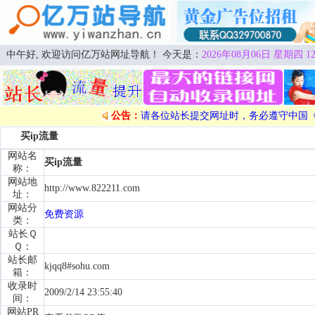
中午好, 欢迎访问亿万站网址导航！ 今天是：
2026年08月06日 星期四 12
公告：
请各位站长提交网址时，务必遵守中国
买ip流量
网站名
买ip流量
称：
网站地
http://www.822211.com
址：
网站分
免费资源
类：
站长Ｑ
Ｑ：
站长邮
kjqq8#sohu.com
箱：
收录时
2009/2/14 23:55:40
间：
网站PR