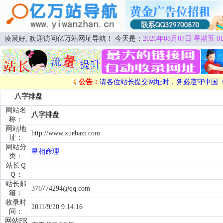
凌晨好, 欢迎访问亿万站网址导航！ 今天是：
2026年08月07日 星期五 01
公告：
请各位站长提交网址时，务必遵守中国
八字排盘
网站名
八字排盘
称：
网站地
http://www.xuebazi.com
址：
网站分
星相命理
类：
站长Ｑ
Ｑ：
站长邮
376774294@qq.com
箱：
收录时
2011/9/20 9:14:16
间：
网站PR