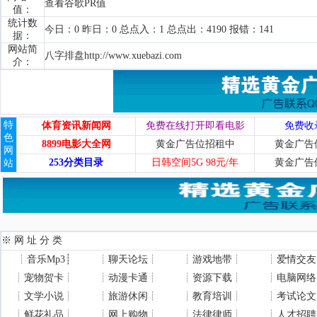
查看谷歌PR值
值：
统计数
今日：0 昨日：0 总点入：1 总点出：4190 报错：141
据：
网站简
八字排盘http://www.xuebazi.com
介：
特
体育资讯新闻网
免费在线打开即看电影
免费收
色
8899电影大全网
黄金广告位招租中
黄金广告
网
253分类目录
日韩空间5G 98元/年
黄金广告
站
※ 网 址 分 类
┊
音乐Mp3
┊
┊
聊天论坛
┊
┊
游戏地带
┊
┊
爱情交友
┊
宠物贺卡
┊
┊
动漫卡通
┊
┊
资源下载
┊
┊
电脑网络
┊
文学小说
┊
┊
旅游休闲
┊
┊
教育培训
┊
┊
考试论文
┊
鲜花礼品
┊
┊
网上购物
┊
┊
法律律师
┊
┊
人才招聘