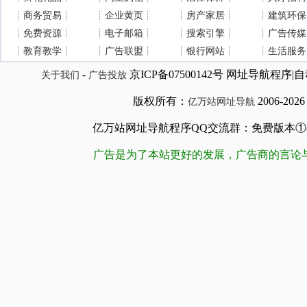
┊
商务贸易
┊
┊
企业黄页
┊
┊
房产家居
┊
┊
建筑环保
┊
免费资源
┊
┊
电子邮箱
┊
┊
搜索引擎
┊
┊
广告传媒
┊
教育教学
┊
┊
广告联盟
┊
┊
银行网站
┊
┊
生活服务
-
京ICP备07500142号 网址导航程
关于我们
广告投放
版权所有：
2006-202
亿万站网址导航
亿万站网址导航程序QQ交流群：免费版本①84509981
广告是为了本站更好的发展，广告商的言论