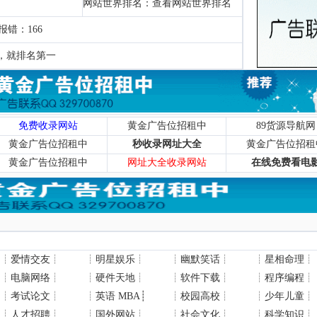
网站世界排名：
查看网站世界排名
 报错：166
，就排名第一
免费收录网站
黄金广告位招租中
89货源导航网
黄金广告位招租中
秒收录网址大全
黄金广告位招租
黄金广告位招租中
网址大全收录网站
在线免费看电
┊
爱情交友
┊
┊
明星娱乐
┊
┊
幽默笑话
┊
┊
星相命理
┊
┊
电脑网络
┊
┊
硬件天地
┊
┊
软件下载
┊
┊
程序编程
┊
┊
考试论文
┊
┊
英语 MBA
┊
┊
校园高校
┊
┊
少年儿童
┊
┊
人才招聘
┊
┊
国外网站
┊
┊
社会文化
┊
┊
科学知识
┊