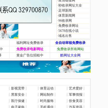
·
友情链接网
·
秒收录网址大全
·
足球新闻
·
体育新闻网
·
96收录网
·
免费收录网址
·
5678在线小说
·
域名出售
福利网址免费收录
全自动审核免费收录
中
免费收录电影网址
免费收录所有网站
影
黄金广告位招租中
酷网址大全网
┊
影视宽带
┊
┊
体育运动
┊
┊
艺术爱好
┊
┊
黑客安全
┊
┊
网站制作
┊
┊
军事情报
┊
┊
医疗保健
┊
┊
时尚服饰
┊
┊
饮食美容
┊
┊
电子家电
┊
┊
手机通信
┊
┊
汽车资讯
┊