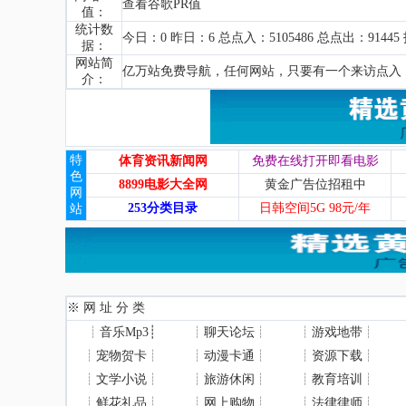
查看谷歌PR值
值：
统计数
今日：0 昨日：6 总点入：5105486 总点出：91445
据：
网站简
亿万站免费导航，任何网站，只要有一个来访点入
介：
特
体育资讯新闻网
免费在线打开即看电影
色
8899电影大全网
黄金广告位招租中
网
253分类目录
日韩空间5G 98元/年
站
※ 网 址 分 类
┊
音乐Mp3
┊
┊
聊天论坛
┊
┊
游戏地带
┊
┊
宠物贺卡
┊
┊
动漫卡通
┊
┊
资源下载
┊
┊
文学小说
┊
┊
旅游休闲
┊
┊
教育培训
┊
┊
鲜花礼品
┊
┊
网上购物
┊
┊
法律律师
┊