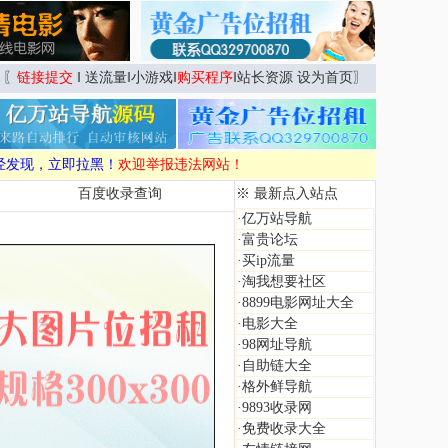
〖
链接提交
‖
送流量
‖
小游戏
‖
购买程序
‖
站长资源
设为首页
〗
经发现，立即拉黑！
欢迎举报违法网站！
百度收录查询
※ 最新点入站点
·
亿万站导航
·
富贵论坛
·
买ip流量
·
淘我想要社区
·
8899电影网址大全
·
电影大全
·
98网址导航
·
自助链大全
·
格外鲜导航
·
9893收录网
·
免费收录大全