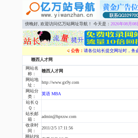
傍晚好, 欢迎访问亿万站网址导航！ 今天是：
2026年08月08
公告：
请各位站长提交网址时，务
赣西人才网
网站名
赣西人才网
称：
网站地
http://www.gx9y.com
址：
网站分
英语 MBA
类：
站长Ｑ
Ｑ：
站长邮
admin@hpxxw.com
箱：
收录时
2011/2/5 17:11:56
间：
网站PR