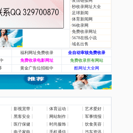
·
友情链接网
·
秒收录网址大全
·
足球新闻
·
体育新闻网
·
96收录网
·
免费收录网址
·
5678在线小说
·
域名出售
福利网址免费收录
全自动审核免费收录
中
免费收录电影网址
免费收录所有网站
影
黄金广告位招租中
酷网址大全网
┊
影视宽带
┊
┊
体育运动
┊
┊
艺术爱好
┊
┊
黑客安全
┊
┊
网站制作
┊
┊
军事情报
┊
┊
医疗保健
┊
┊
时尚服饰
┊
┊
饮食美容
┊
┊
电子家电
┊
┊
手机通信
┊
┊
汽车资讯
┊