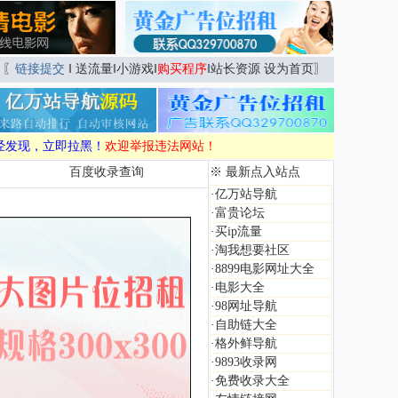
〖
链接提交
‖
送流量
‖
小游戏
‖
购买程序
‖
站长资源
设为首页
〗
经发现，立即拉黑！
欢迎举报违法网站！
百度收录查询
※ 最新点入站点
·
亿万站导航
·
富贵论坛
·
买ip流量
·
淘我想要社区
·
8899电影网址大全
·
电影大全
·
98网址导航
·
自助链大全
·
格外鲜导航
·
9893收录网
·
免费收录大全