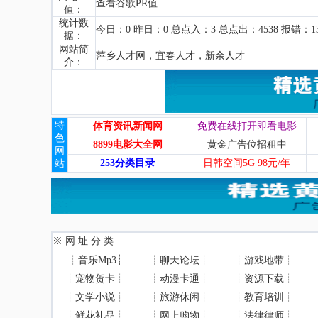
查看谷歌PR值
值：
统计数
今日：0 昨日：0 总点入：3 总点出：4538 报错：1
据：
网站简
萍乡人才网，宜春人才，新余人才
介：
特
体育资讯新闻网
免费在线打开即看电影
色
8899电影大全网
黄金广告位招租中
网
253分类目录
日韩空间5G 98元/年
站
※ 网 址 分 类
┊
音乐Mp3
┊
┊
聊天论坛
┊
┊
游戏地带
┊
┊
宠物贺卡
┊
┊
动漫卡通
┊
┊
资源下载
┊
┊
文学小说
┊
┊
旅游休闲
┊
┊
教育培训
┊
┊
鲜花礼品
┊
┊
网上购物
┊
┊
法律律师
┊