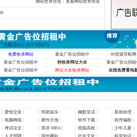
网站世界排名：
查看网站世界排名
38
免费收录网站
黄金广告位招租中
89货源导航网
黄金广告位招租中
秒收录网址大全
黄金广告位招租
黄金广告位招租中
网址大全收录网站
在线免费看电
┊
爱情交友
┊
┊
明星娱乐
┊
┊
幽默笑话
┊
┊
星相命理
┊
┊
电脑网络
┊
┊
硬件天地
┊
┊
软件下载
┊
┊
程序编程
┊
┊
考试论文
┊
┊
英语 MBA
┊
┊
校园高校
┊
┊
少年儿童
┊
┊
人才招聘
┊
┊
国外网站
┊
┊
社会文化
┊
┊
科学知识
┊