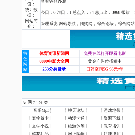
查看谷歌PR值
值：
统计数
今日：0 昨日：1 总点入：74 总点出：3968 报错：1
据：
网站简
管理系统 网站导航，团购网，综合论坛，综合网站
介：
特
体育资讯新闻网
免费在线打开即看电影
色
8899电影大全网
黄金广告位招租中
网
253分类目录
日韩空间5G 98元/年
站
※ 网 址 分 类
┊
音乐Mp3
┊
┊
聊天论坛
┊
┊
游戏地带
┊
┊
宠物贺卡
┊
┊
动漫卡通
┊
┊
资源下载
┊
┊
文学小说
┊
┊
旅游休闲
┊
┊
教育培训
┊
┊
鲜花礼品
┊
┊
网上购物
┊
┊
法律律师
┊