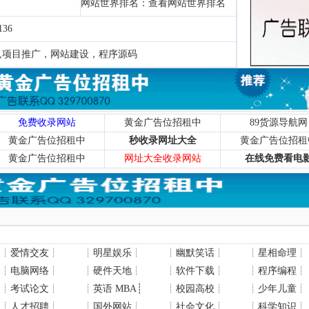
网站世界排名：
查看网站世界排名
36
,项目推广，网站建设，程序源码
免费收录网站
黄金广告位招租中
89货源导航网
黄金广告位招租中
秒收录网址大全
黄金广告位招租
黄金广告位招租中
网址大全收录网站
在线免费看电
┊
爱情交友
┊
┊
明星娱乐
┊
┊
幽默笑话
┊
┊
星相命理
┊
┊
电脑网络
┊
┊
硬件天地
┊
┊
软件下载
┊
┊
程序编程
┊
┊
考试论文
┊
┊
英语 MBA
┊
┊
校园高校
┊
┊
少年儿童
┊
┊
人才招聘
┊
┊
国外网站
┊
┊
社会文化
┊
┊
科学知识
┊