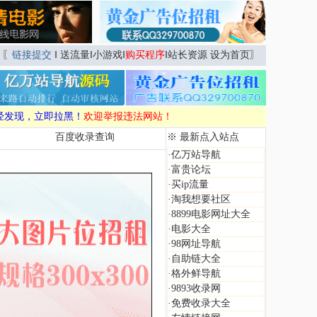
〖
链接提交
‖
送流量
‖
小游戏
‖
购买程序
‖
站长资源
设为首页
〗
经发现，立即拉黑！
欢迎举报违法网站！
百度收录查询
※ 最新点入站点
·
亿万站导航
·
富贵论坛
·
买ip流量
·
淘我想要社区
·
8899电影网址大全
·
电影大全
·
98网址导航
·
自助链大全
·
格外鲜导航
·
9893收录网
·
免费收录大全