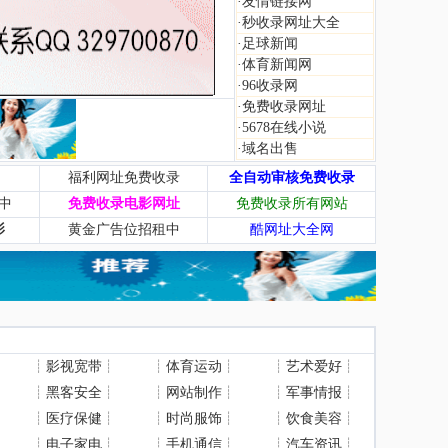
·
友情链接网
·
秒收录网址大全
·
足球新闻
·
体育新闻网
·
96收录网
·
免费收录网址
·
5678在线小说
·
域名出售
福利网址免费收录
全自动审核免费收录
中
免费收录电影网址
免费收录所有网站
影
黄金广告位招租中
酷网址大全网
┊
影视宽带
┊
┊
体育运动
┊
┊
艺术爱好
┊
┊
黑客安全
┊
┊
网站制作
┊
┊
军事情报
┊
┊
医疗保健
┊
┊
时尚服饰
┊
┊
饮食美容
┊
┊
电子家电
┊
┊
手机通信
┊
┊
汽车资讯
┊