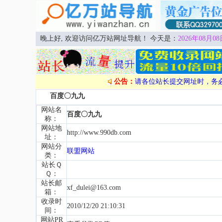
晚上好, 欢迎访问亿万站网址导航！ 今天是：
2026年08月08
公告：
请各位站长提交网址时，务
百度〇九九
网站名
百度〇九九
称：
网站地
http://www.990db.com
址：
网站分
联盟网站
类：
站长Ｑ
Ｑ：
站长邮
xf_dulei@163.com
箱：
收录时
2010/12/20 21:10:31
间：
网站PR