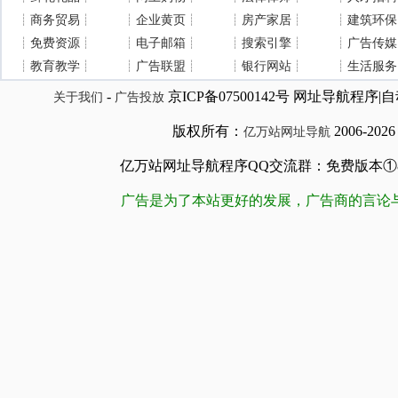
┊
商务贸易
┊
┊
企业黄页
┊
┊
房产家居
┊
┊
建筑环保
┊
免费资源
┊
┊
电子邮箱
┊
┊
搜索引擎
┊
┊
广告传媒
┊
教育教学
┊
┊
广告联盟
┊
┊
银行网站
┊
┊
生活服务
-
京ICP备07500142号 网址导航程
关于我们
广告投放
版权所有：
2006-202
亿万站网址导航
亿万站网址导航程序QQ交流群：免费版本①84509981
广告是为了本站更好的发展，广告商的言论