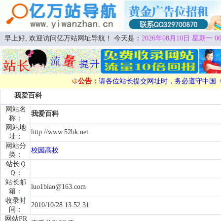
早上好, 欢迎访问亿万站网址导航！ 今天是：
2026年08月10日 星期一 06
公告：
请各位站长提交网址时，务必遵守中国
我爱百科
网站名
我爱百科
称：
网站地
http://www.52bk.net
址：
网站分
校园高校
类：
站长Ｑ
Ｑ：
站长邮
luo1biao@163.com
箱：
收录时
2010/10/28 13:52:31
间：
网站PR