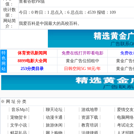
查看谷歌PR值
值：
统计数
今日：0 昨日：1 总点入：6 总点出：4539 报错：109
据：
网站简
我爱百科是中国最大的高校百科。
介：
特
体育资讯新闻网
免费在线打开即看电影
免费收
色
8899电影大全网
黄金广告位招租中
黄金广告
网
253分类目录
日韩空间5G 98元/年
黄金广告
站
※ 网 址 分 类
┊
音乐Mp3
┊
┊
聊天论坛
┊
┊
游戏地带
┊
┊
爱情交友
┊
宠物贺卡
┊
┊
动漫卡通
┊
┊
资源下载
┊
┊
电脑网络
┊
文学小说
┊
┊
旅游休闲
┊
┊
教育培训
┊
┊
考试论文
┊
鲜花礼品
┊
┊
网上购物
┊
┊
法律律师
┊
┊
人才招聘