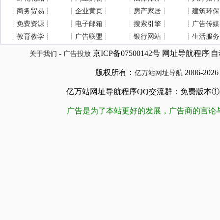
┊
商务贸易
┊
┊
企业黄页
┊
┊
房产家居
┊
┊
建筑环保
┊
免费资源
┊
┊
电子邮箱
┊
┊
搜索引擎
┊
┊
广告传媒
┊
教育教学
┊
┊
广告联盟
┊
┊
银行网站
┊
┊
生活服务
-
京ICP备07500142号 网址导航程
关于我们
广告投放
版权所有：
2006-202
亿万站网址导航
亿万站网址导航程序QQ交流群：免费版本①84509981
广告是为了本站更好的发展，广告商的言论