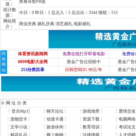
查看谷歌PR值
值：
统计数
今日：0 昨日：1 总点入：5 总点出：3344 报错：153
据：
网站简
商业庆典 婚礼庆典 演艺婚礼 电影婚礼
介：
特
体育资讯新闻网
免费在线打开即看电影
免费收
色
8899电影大全网
黄金广告位招租中
黄金广告
网
253分类目录
日韩空间5G 98元/年
黄金广告
站
※ 网 址 分 类
┊
音乐Mp3
┊
┊
聊天论坛
┊
┊
游戏地带
┊
┊
爱情交友
┊
宠物贺卡
┊
┊
动漫卡通
┊
┊
资源下载
┊
┊
电脑网络
┊
文学小说
┊
┊
旅游休闲
┊
┊
教育培训
┊
┊
考试论文
┊
鲜花礼品
┊
┊
网上购物
┊
┊
法律律师
┊
┊
人才招聘