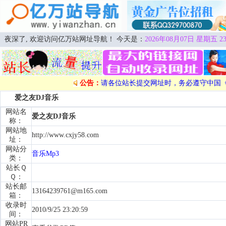
夜深了, 欢迎访问亿万站网址导航！ 今天是：
2026年08月07日 星期五 23
公告：
请各位站长提交网址时，务必遵守中国
爱之友DJ音乐
网站名
爱之友DJ音乐
称：
网站地
http://www.cxjy58.com
址：
网站分
音乐Mp3
类：
站长Ｑ
Ｑ：
站长邮
13164239761@m165.com
箱：
收录时
2010/9/25 23:20:59
间：
网站PR