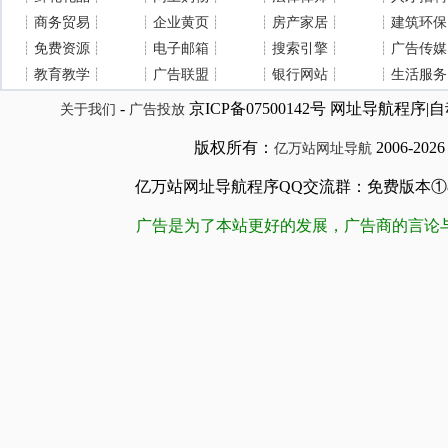
┊
商务贸易
┊
┊
企业黄页
┊
┊
房产家居
┊
┊
建筑环保
┊
免费资源
┊
┊
电子邮箱
┊
┊
搜索引擎
┊
┊
广告传媒
┊
教育教学
┊
┊
广告联盟
┊
┊
银行网站
┊
┊
生活服务
-
京ICP备07500142号 网址导航程
关于我们
广告投放
版权所有：
2006-202
亿万站网址导航
亿万站网址导航程序QQ交流群：免费版本①84509981
广告是为了本站更好的发展，广告商的言论