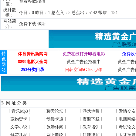
查看谷歌PR值
值：
统计数
今日：0 昨日：1 总点入：5 总点出：5142 报错：154
据：
网站简
免费下载 试听
介：
特
体育资讯新闻网
免费在线打开即看电影
免费收
色
8899电影大全网
黄金广告位招租中
黄金广告
网
253分类目录
日韩空间5G 98元/年
黄金广告
站
※ 网 址 分 类
┊
音乐Mp3
┊
┊
聊天论坛
┊
┊
游戏地带
┊
┊
爱情交友
┊
宠物贺卡
┊
┊
动漫卡通
┊
┊
资源下载
┊
┊
电脑网络
┊
文学小说
┊
┊
旅游休闲
┊
┊
教育培训
┊
┊
考试论文
┊
鲜花礼品
┊
┊
网上购物
┊
┊
法律律师
┊
┊
人才招聘