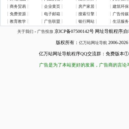
┊
商务贸易
┊
┊
企业黄页
┊
┊
房产家居
┊
┊
建筑环保
┊
免费资源
┊
┊
电子邮箱
┊
┊
搜索引擎
┊
┊
广告传媒
┊
教育教学
┊
┊
广告联盟
┊
┊
银行网站
┊
┊
生活服务
-
京ICP备07500142号 网址导航程
关于我们
广告投放
版权所有：
2006-202
亿万站网址导航
亿万站网址导航程序QQ交流群：免费版本①84509981
广告是为了本站更好的发展，广告商的言论