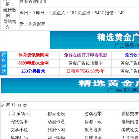
查看谷歌PR值
值：
统计数
今日：0 昨日：1 总点入：181 总点出：5427 报错：149
据：
网站简
爱上你音影网
介：
特
体育资讯新闻网
免费在线打开即看电影
免费收
色
8899电影大全网
黄金广告位招租中
黄金广告
网
253分类目录
日韩空间5G 98元/年
黄金广告
站
※ 网 址 分 类
┊
音乐Mp3
┊
┊
聊天论坛
┊
┊
游戏地带
┊
┊
爱情交友
┊
宠物贺卡
┊
┊
动漫卡通
┊
┊
资源下载
┊
┊
电脑网络
┊
文学小说
┊
┊
旅游休闲
┊
┊
教育培训
┊
┊
考试论文
┊
鲜花礼品
┊
┊
网上购物
┊
┊
法律律师
┊
┊
人才招聘