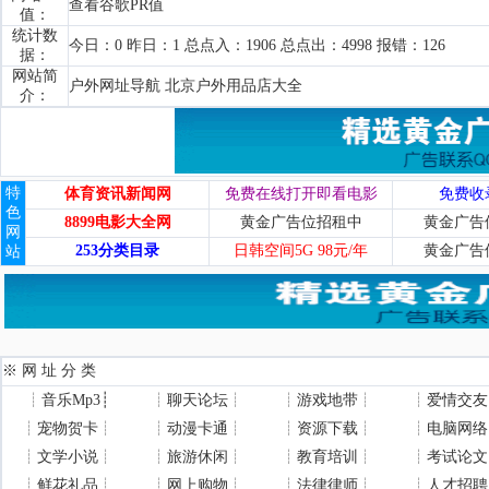
查看谷歌PR值
值：
统计数
今日：0 昨日：1 总点入：1906 总点出：4998 报错：126
据：
网站简
户外网址导航 北京户外用品店大全
介：
特
体育资讯新闻网
免费在线打开即看电影
免费收
色
8899电影大全网
黄金广告位招租中
黄金广告
网
253分类目录
日韩空间5G 98元/年
黄金广告
站
※ 网 址 分 类
┊
音乐Mp3
┊
┊
聊天论坛
┊
┊
游戏地带
┊
┊
爱情交友
┊
宠物贺卡
┊
┊
动漫卡通
┊
┊
资源下载
┊
┊
电脑网络
┊
文学小说
┊
┊
旅游休闲
┊
┊
教育培训
┊
┊
考试论文
┊
鲜花礼品
┊
┊
网上购物
┊
┊
法律律师
┊
┊
人才招聘