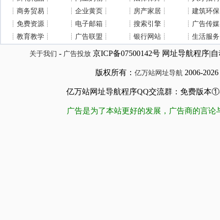
┊
商务贸易
┊
┊
企业黄页
┊
┊
房产家居
┊
┊
建筑环保
┊
免费资源
┊
┊
电子邮箱
┊
┊
搜索引擎
┊
┊
广告传媒
┊
教育教学
┊
┊
广告联盟
┊
┊
银行网站
┊
┊
生活服务
-
京ICP备07500142号 网址导航程
关于我们
广告投放
版权所有：
2006-202
亿万站网址导航
亿万站网址导航程序QQ交流群：免费版本①84509981
广告是为了本站更好的发展，广告商的言论