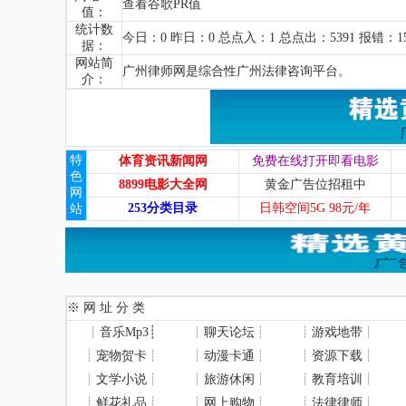
查看谷歌PR值
值：
统计数
今日：0 昨日：0 总点入：1 总点出：5391 报错：1
据：
网站简
广州律师网是综合性广州法律咨询平台。
介：
特
体育资讯新闻网
免费在线打开即看电影
色
8899电影大全网
黄金广告位招租中
网
253分类目录
日韩空间5G 98元/年
站
※ 网 址 分 类
┊
音乐Mp3
┊
┊
聊天论坛
┊
┊
游戏地带
┊
┊
宠物贺卡
┊
┊
动漫卡通
┊
┊
资源下载
┊
┊
文学小说
┊
┊
旅游休闲
┊
┊
教育培训
┊
┊
鲜花礼品
┊
┊
网上购物
┊
┊
法律律师
┊