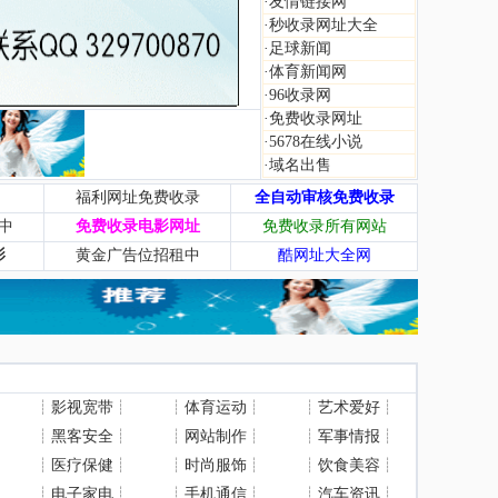
·
友情链接网
·
秒收录网址大全
·
足球新闻
·
体育新闻网
·
96收录网
·
免费收录网址
·
5678在线小说
·
域名出售
福利网址免费收录
全自动审核免费收录
中
免费收录电影网址
免费收录所有网站
影
黄金广告位招租中
酷网址大全网
┊
影视宽带
┊
┊
体育运动
┊
┊
艺术爱好
┊
┊
黑客安全
┊
┊
网站制作
┊
┊
军事情报
┊
┊
医疗保健
┊
┊
时尚服饰
┊
┊
饮食美容
┊
┊
电子家电
┊
┊
手机通信
┊
┊
汽车资讯
┊