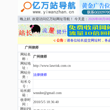
晚上好, 欢迎访问亿万站网址导航！ 今天是：
2026年08月08
公告：
请各位站长提交网址时，务
广州律师
网站名
广州律师
称：
网站地
http://www.lawrisk.com.cn
址：
网站分
法律律师
类：
站长Ｑ
Ｑ：
站长邮
wnndee@gmail.com
箱：
收录时
2010/5/5 18:36:40
间：
网站PR