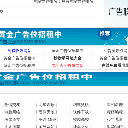
网站世界排名：
查看网站世界排名
58
免费收录网站
黄金广告位招租中
89货源导航网
黄金广告位招租中
秒收录网址大全
黄金广告位招租
黄金广告位招租中
网址大全收录网站
在线免费看电
┊
爱情交友
┊
┊
明星娱乐
┊
┊
幽默笑话
┊
┊
星相命理
┊
┊
电脑网络
┊
┊
硬件天地
┊
┊
软件下载
┊
┊
程序编程
┊
┊
考试论文
┊
┊
英语 MBA
┊
┊
校园高校
┊
┊
少年儿童
┊
┊
人才招聘
┊
┊
国外网站
┊
┊
社会文化
┊
┊
科学知识
┊