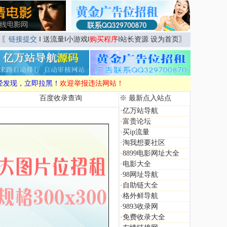
〖
链接提交
‖
送流量
‖
小游戏
‖
购买程序
‖
站长资源
设为首页
〗
经发现，立即拉黑！
欢迎举报违法网站！
百度收录查询
※ 最新点入站点
·
亿万站导航
·
富贵论坛
·
买ip流量
·
淘我想要社区
·
8899电影网址大全
·
电影大全
·
98网址导航
·
自助链大全
·
格外鲜导航
·
9893收录网
·
免费收录大全