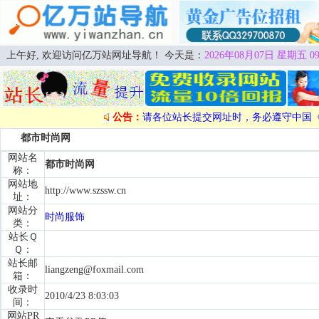
上午好, 欢迎访问亿万站网址导航！ 今天是：
2026年08月07日 星期五 09
公告：
请各位站长提交网址时，务必遵守中国
都市时尚网
网站名
都市时尚网
称：
网站地
http://www.szssw.cn
址：
网站分
时尚服饰
类：
站长Ｑ
Ｑ：
站长邮
liangzeng@foxmail.com
箱：
收录时
2010/4/23 8:03:03
间：
网站PR