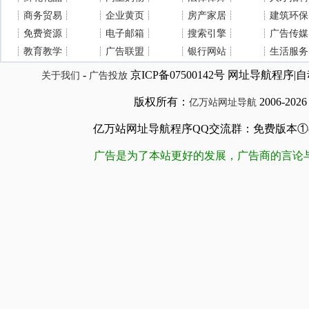
┊
商务贸易
┊
┊
企业黄页
┊
┊
房产家居
┊
┊
建筑环保
┊
免费资源
┊
┊
电子邮箱
┊
┊
搜索引擎
┊
┊
广告传媒
┊
教育教学
┊
┊
广告联盟
┊
┊
银行网站
┊
┊
生活服务
-
京ICP备07500142号 网址导航程
关于我们
广告投放
版权所有：
2006-202
亿万站网址导航
亿万站网址导航程序QQ交流群：免费版本①84509981
广告是为了本站更好的发展，广告商的言论