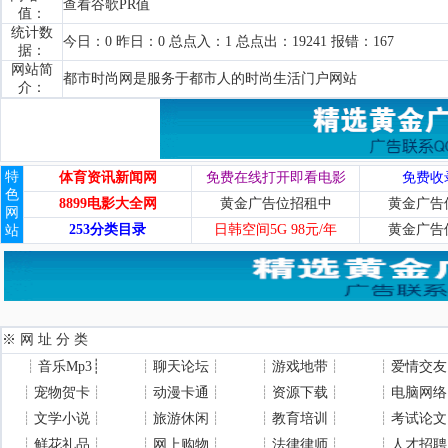
查看谷歌PR值
值：
统计数
今日：0 昨日：0 总点入：1 总点出：19241 报错：167
据：
网站简
都市时尚网是服务于都市人的时尚生活门户网站
介：
特
体育资讯新闻网
免费在线打开即看电影
免费收
色
8899电影大全网
黄金广告位招租中
黄金广告
网
253分类目录
日韩空间5G 98元/年
黄金广告
站
※ 网 址 分 类
┊
音乐Mp3
┊
┊
聊天论坛
┊
┊
游戏地带
┊
┊
爱情交友
┊
宠物贺卡
┊
┊
动漫卡通
┊
┊
资源下载
┊
┊
电脑网络
┊
文学小说
┊
┊
旅游休闲
┊
┊
教育培训
┊
┊
考试论文
┊
鲜花礼品
┊
┊
网上购物
┊
┊
法律律师
┊
┊
人才招聘