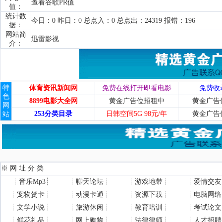
查看谷歌PR值
值：
统计数
今日：0 昨日：0 总点入：0 总点出：24319 报错：196
据：
网站简
迅雷影视
介：
特
体育资讯新闻网
免费在线打开即看电影
免费收
色
8899电影大全网
黄金广告位招租中
黄金广告
网
253分类目录
日韩空间5G 98元/年
黄金广告
站
※ 网 址 分 类
┊
音乐Mp3
┊
┊
聊天论坛
┊
┊
游戏地带
┊
┊
爱情交友
┊
宠物贺卡
┊
┊
动漫卡通
┊
┊
资源下载
┊
┊
电脑网络
┊
文学小说
┊
┊
旅游休闲
┊
┊
教育培训
┊
┊
考试论文
┊
鲜花礼品
┊
┊
网上购物
┊
┊
法律律师
┊
┊
人才招聘