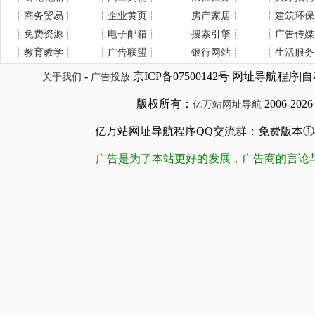
┊
商务贸易
┊
┊
企业黄页
┊
┊
房产家居
┊
┊
建筑环保
┊
免费资源
┊
┊
电子邮箱
┊
┊
搜索引擎
┊
┊
广告传媒
┊
教育教学
┊
┊
广告联盟
┊
┊
银行网站
┊
┊
生活服务
-
京ICP备07500142号 网址导航程
关于我们
广告投放
版权所有：
2006-202
亿万站网址导航
亿万站网址导航程序QQ交流群：免费版本①84509981
广告是为了本站更好的发展，广告商的言论