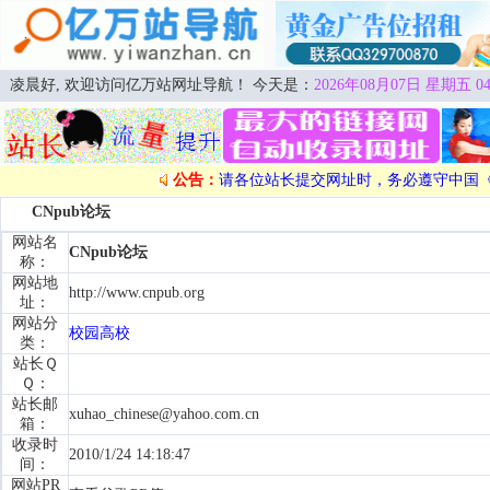
凌晨好, 欢迎访问亿万站网址导航！ 今天是：
2026年08月07日 星期五 04
公告：
请各位站长提交网址时，务必遵守中国
CNpub论坛
网站名
CNpub论坛
称：
网站地
http://www.cnpub.org
址：
网站分
校园高校
类：
站长Ｑ
Ｑ：
站长邮
xuhao_chinese@yahoo.com.cn
箱：
收录时
2010/1/24 14:18:47
间：
网站PR