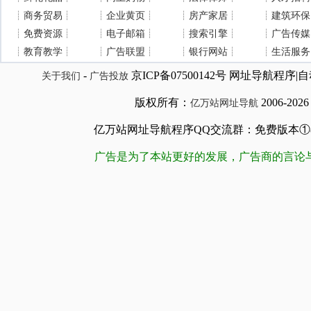
┊
商务贸易
┊
┊
企业黄页
┊
┊
房产家居
┊
┊
建筑环保
┊
免费资源
┊
┊
电子邮箱
┊
┊
搜索引擎
┊
┊
广告传媒
┊
教育教学
┊
┊
广告联盟
┊
┊
银行网站
┊
┊
生活服务
-
京ICP备07500142号 网址导航程
关于我们
广告投放
版权所有：
2006-202
亿万站网址导航
亿万站网址导航程序QQ交流群：免费版本①84509981
广告是为了本站更好的发展，广告商的言论