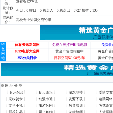
查看谷歌PR值
值：
统计数
今日：0 昨日：0 总点入：0 总点出：5727 报错：135
据：
网站简
高校专业知识交流论坛
介：
特
体育资讯新闻网
免费在线打开即看电影
免费收
色
8899电影大全网
黄金广告位招租中
黄金广告
网
253分类目录
日韩空间5G 98元/年
黄金广告
站
※ 网 址 分 类
┊
音乐Mp3
┊
┊
聊天论坛
┊
┊
游戏地带
┊
┊
爱情交友
┊
宠物贺卡
┊
┊
动漫卡通
┊
┊
资源下载
┊
┊
电脑网络
┊
文学小说
┊
┊
旅游休闲
┊
┊
教育培训
┊
┊
考试论文
┊
鲜花礼品
┊
┊
网上购物
┊
┊
法律律师
┊
┊
人才招聘