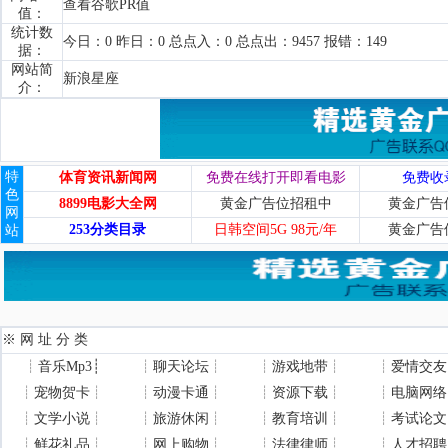
查看谷歌PR值
值：
统计数
今日：0 昨日：0 总点入：0 总点出：9457 报错：149
据：
网站简
新浪星座
介：
特
体育资讯新闻网
免费在线打开即看电影
免费收
色
8899电影大全网
黄金广告位招租中
黄金广告
网
253分类目录
日韩空间5G 98元/年
黄金广告
站
※ 网 址 分 类
┊
音乐Mp3
┊
┊
聊天论坛
┊
┊
游戏地带
┊
┊
爱情交友
┊
宠物贺卡
┊
┊
动漫卡通
┊
┊
资源下载
┊
┊
电脑网络
┊
文学小说
┊
┊
旅游休闲
┊
┊
教育培训
┊
┊
考试论文
┊
鲜花礼品
┊
┊
网上购物
┊
┊
法律律师
┊
┊
人才招聘