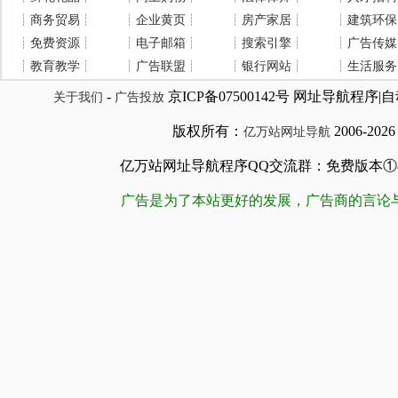
┊
商务贸易
┊
┊
企业黄页
┊
┊
房产家居
┊
┊
建筑环保
┊
免费资源
┊
┊
电子邮箱
┊
┊
搜索引擎
┊
┊
广告传媒
┊
教育教学
┊
┊
广告联盟
┊
┊
银行网站
┊
┊
生活服务
-
京ICP备07500142号 网址导航程
关于我们
广告投放
版权所有：
2006-202
亿万站网址导航
亿万站网址导航程序QQ交流群：免费版本①84509981
广告是为了本站更好的发展，广告商的言论