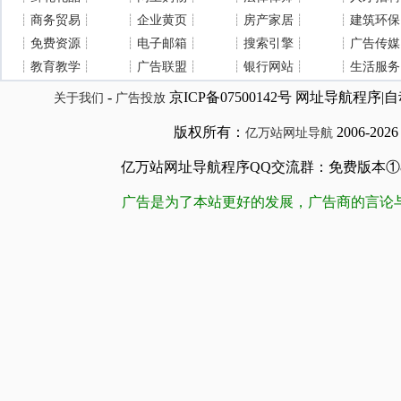
┊
商务贸易
┊
┊
企业黄页
┊
┊
房产家居
┊
┊
建筑环保
┊
免费资源
┊
┊
电子邮箱
┊
┊
搜索引擎
┊
┊
广告传媒
┊
教育教学
┊
┊
广告联盟
┊
┊
银行网站
┊
┊
生活服务
-
京ICP备07500142号 网址导航程
关于我们
广告投放
版权所有：
2006-202
亿万站网址导航
亿万站网址导航程序QQ交流群：免费版本①84509981
广告是为了本站更好的发展，广告商的言论