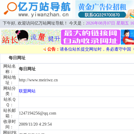
下午好, 欢迎访问亿万站网址导航！ 今天是：
2026年08月07日 星期五 16
公告：
请各位站长提交网址时，务必遵守中国
每日网址
网站名
每日网址
称：
网站地
http://www.meiriwz.cn
址：
网站分
联盟网站
类：
站长Ｑ
Ｑ：
站长邮
1247194256@qq.com
箱：
收录时
2009/11/20 4:29:54
间：
网站PR