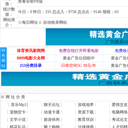
查看谷歌PR值
值：
统计数
今日：0 昨日：333 总点入：9758 总点出：9146 报错：63
据：
网站简
☆每日网址☆ 自动收录网站
介：
特
体育资讯新闻网
免费在线打开即看电影
免费收
色
8899电影大全网
黄金广告位招租中
黄金广告
网
253分类目录
日韩空间5G 98元/年
黄金广告
站
※ 网 址 分 类
┊
音乐Mp3
┊
┊
聊天论坛
┊
┊
游戏地带
┊
┊
爱情交友
┊
宠物贺卡
┊
┊
动漫卡通
┊
┊
资源下载
┊
┊
电脑网络
┊
文学小说
┊
┊
旅游休闲
┊
┊
教育培训
┊
┊
考试论文
┊
鲜花礼品
┊
┊
网上购物
┊
┊
法律律师
┊
┊
人才招聘