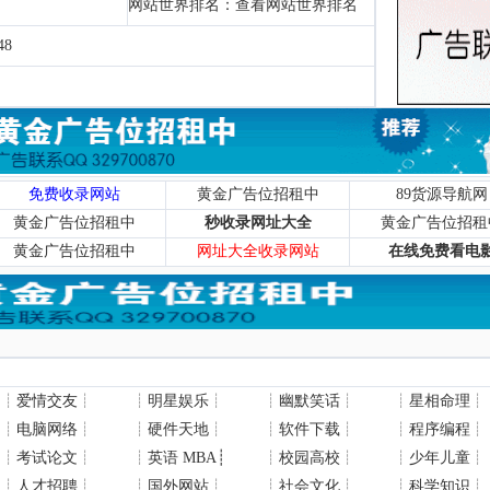
网站世界排名：
查看网站世界排名
48
免费收录网站
黄金广告位招租中
89货源导航网
黄金广告位招租中
秒收录网址大全
黄金广告位招租
黄金广告位招租中
网址大全收录网站
在线免费看电
┊
爱情交友
┊
┊
明星娱乐
┊
┊
幽默笑话
┊
┊
星相命理
┊
┊
电脑网络
┊
┊
硬件天地
┊
┊
软件下载
┊
┊
程序编程
┊
┊
考试论文
┊
┊
英语 MBA
┊
┊
校园高校
┊
┊
少年儿童
┊
┊
人才招聘
┊
┊
国外网站
┊
┊
社会文化
┊
┊
科学知识
┊