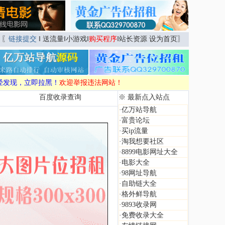
〖
链接提交
‖
送流量
‖
小游戏
‖
购买程序
‖
站长资源
设为首页
〗
经发现，立即拉黑！
欢迎举报违法网站！
百度收录查询
※ 最新点入站点
·
亿万站导航
·
富贵论坛
·
买ip流量
·
淘我想要社区
·
8899电影网址大全
·
电影大全
·
98网址导航
·
自助链大全
·
格外鲜导航
·
9893收录网
·
免费收录大全