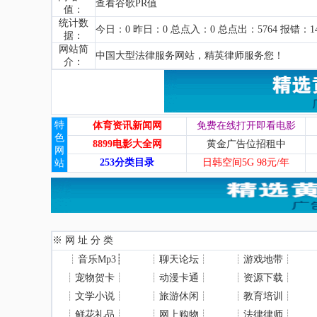
查看谷歌PR值
值：
统计数
今日：0 昨日：0 总点入：0 总点出：5764 报错：1
据：
网站简
中国大型法律服务网站，精英律师服务您！
介：
特
体育资讯新闻网
免费在线打开即看电影
色
8899电影大全网
黄金广告位招租中
网
253分类目录
日韩空间5G 98元/年
站
※ 网 址 分 类
┊
音乐Mp3
┊
┊
聊天论坛
┊
┊
游戏地带
┊
┊
宠物贺卡
┊
┊
动漫卡通
┊
┊
资源下载
┊
┊
文学小说
┊
┊
旅游休闲
┊
┊
教育培训
┊
┊
鲜花礼品
┊
┊
网上购物
┊
┊
法律律师
┊