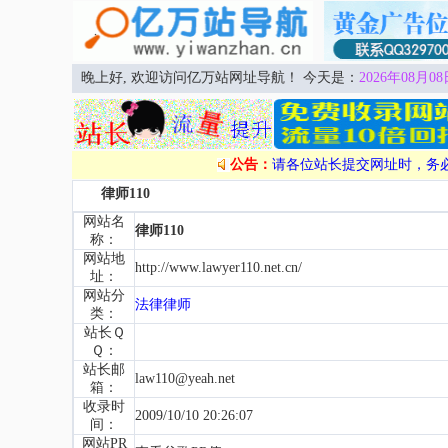
晚上好, 欢迎访问亿万站网址导航！ 今天是：
2026年08月08
公告：
请各位站长提交网址时，务
律师110
网站名
律师110
称：
网站地
http://www.lawyer110.net.cn/
址：
网站分
法律律师
类：
站长Ｑ
Ｑ：
站长邮
law110@yeah.net
箱：
收录时
2009/10/10 20:26:07
间：
网站PR