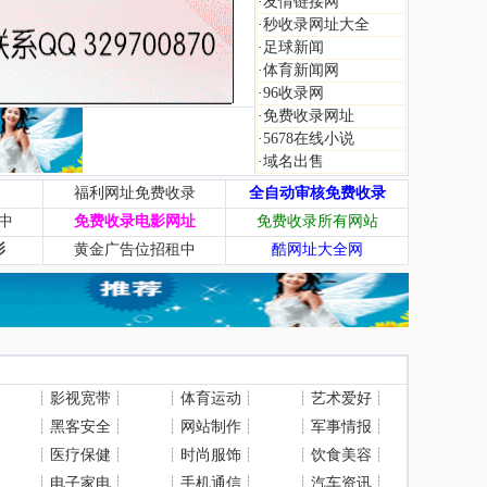
·
友情链接网
·
秒收录网址大全
·
足球新闻
·
体育新闻网
·
96收录网
·
免费收录网址
·
5678在线小说
·
域名出售
福利网址免费收录
全自动审核免费收录
中
免费收录电影网址
免费收录所有网站
影
黄金广告位招租中
酷网址大全网
┊
影视宽带
┊
┊
体育运动
┊
┊
艺术爱好
┊
┊
黑客安全
┊
┊
网站制作
┊
┊
军事情报
┊
┊
医疗保健
┊
┊
时尚服饰
┊
┊
饮食美容
┊
┊
电子家电
┊
┊
手机通信
┊
┊
汽车资讯
┊