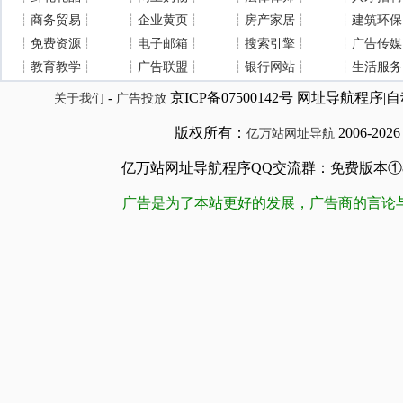
┊
商务贸易
┊
┊
企业黄页
┊
┊
房产家居
┊
┊
建筑环保
┊
免费资源
┊
┊
电子邮箱
┊
┊
搜索引擎
┊
┊
广告传媒
┊
教育教学
┊
┊
广告联盟
┊
┊
银行网站
┊
┊
生活服务
-
京ICP备07500142号 网址导航程
关于我们
广告投放
版权所有：
2006-202
亿万站网址导航
亿万站网址导航程序QQ交流群：免费版本①84509981
广告是为了本站更好的发展，广告商的言论