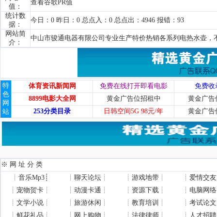
查看谷歌PR值
值：
统计数
今日：0 昨日：0 总点入：0 总点出：4946 报错：93
据：
网站简
中山市骏通电器有限公司专业生产特价热销各系列电热水壶，
介：
特
体育资讯新闻网
免费在线打开即看电影
免费收
色
8899电影大全网
黄金广告位招租中
黄金广告
网
253分类目录
日韩空间5G 98元/年
黄金广告
站
※ 网 址 分 类
┊
音乐Mp3
┊
┊
聊天论坛
┊
┊
游戏地带
┊
┊
爱情交友
┊
宠物贺卡
┊
┊
动漫卡通
┊
┊
资源下载
┊
┊
电脑网络
┊
文学小说
┊
┊
旅游休闲
┊
┊
教育培训
┊
┊
考试论文
┊
鲜花礼品
┊
┊
网上购物
┊
┊
法律律师
┊
┊
人才招聘