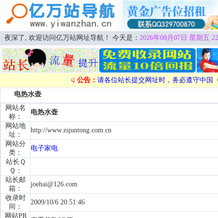
夜深了, 欢迎访问亿万站网址导航！ 今天是：
2026年08月07日 星期五 22
公告：
请各位站长提交网址时，务必遵守中国
电热水壶
网站名
电热水壶
称：
网站地
http://www.zsjuntong.com.cn
址：
网站分
电子家电
类：
站长Ｑ
Ｑ：
站长邮
joehai@126.com
箱：
收录时
2009/10/6 20:51:46
间：
网站PR