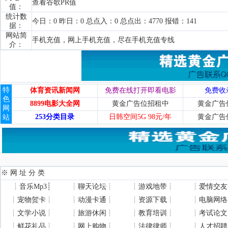
查看谷歌PR值
值：
统计数
今日：0 昨日：0 总点入：0 总点出：4770 报错：141
据：
网站简
手机充值，网上手机充值，尽在手机充值专线
介：
特
体育资讯新闻网
免费在线打开即看电影
免费收
色
8899电影大全网
黄金广告位招租中
黄金广告
网
253分类目录
日韩空间5G 98元/年
黄金广告
站
※ 网 址 分 类
┊
音乐Mp3
┊
┊
聊天论坛
┊
┊
游戏地带
┊
┊
爱情交友
┊
宠物贺卡
┊
┊
动漫卡通
┊
┊
资源下载
┊
┊
电脑网络
┊
文学小说
┊
┊
旅游休闲
┊
┊
教育培训
┊
┊
考试论文
┊
鲜花礼品
┊
┊
网上购物
┊
┊
法律律师
┊
┊
人才招聘