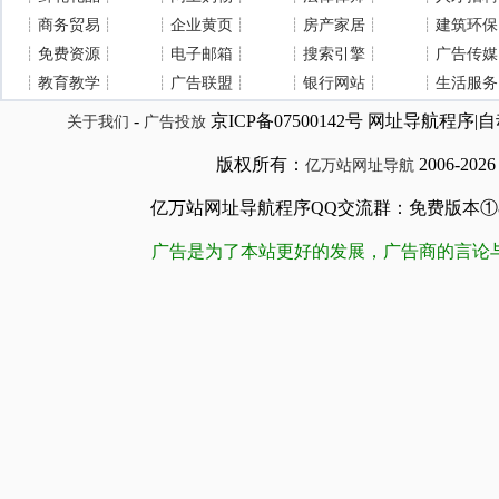
┊
商务贸易
┊
┊
企业黄页
┊
┊
房产家居
┊
┊
建筑环保
┊
免费资源
┊
┊
电子邮箱
┊
┊
搜索引擎
┊
┊
广告传媒
┊
教育教学
┊
┊
广告联盟
┊
┊
银行网站
┊
┊
生活服务
-
京ICP备07500142号 网址导航程
关于我们
广告投放
版权所有：
2006-202
亿万站网址导航
亿万站网址导航程序QQ交流群：免费版本①84509981
广告是为了本站更好的发展，广告商的言论