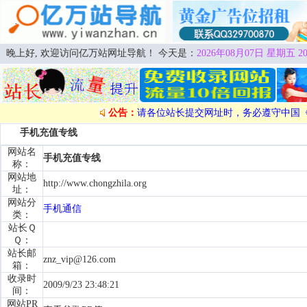
晚上好, 欢迎访问亿万站网址导航！ 今天是：
2026年08月07日 星期五 20
公告：
请各位站长提交网址时，务必遵守中国
手机充值专线
网站名
手机充值专线
称：
网站地
http://www.chongzhila.org
址：
网站分
手机通信
类：
站长Ｑ
Ｑ：
站长邮
znz_vip@126.com
箱：
收录时
2009/9/23 23:48:21
间：
网站PR