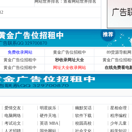
网站世界排名：
查看网站世界排名
12
免费收录网站
黄金广告位招租中
89货源导航网
黄金广告位招租中
秒收录网址大全
黄金广告位招租
黄金广告位招租中
网址大全收录网站
在线免费看电
┊
爱情交友
┊
┊
明星娱乐
┊
┊
幽默笑话
┊
┊
星相命理
┊
┊
电脑网络
┊
┊
硬件天地
┊
┊
软件下载
┊
┊
程序编程
┊
┊
考试论文
┊
┊
英语 MBA
┊
┊
校园高校
┊
┊
少年儿童
┊
┊
人才招聘
┊
┊
国外网站
┊
┊
社会文化
┊
┊
科学知识
┊