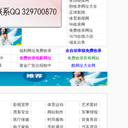
·
友情链接网
·
秒收录网址大全
·
足球新闻
·
体育新闻网
·
96收录网
·
免费收录网址
·
5678在线小说
·
域名出售
福利网址免费收录
全自动审核免费收录
中
免费收录电影网址
免费收录所有网站
影
黄金广告位招租中
酷网址大全网
┊
影视宽带
┊
┊
体育运动
┊
┊
艺术爱好
┊
┊
黑客安全
┊
┊
网站制作
┊
┊
军事情报
┊
┊
医疗保健
┊
┊
时尚服饰
┊
┊
饮食美容
┊
┊
电子家电
┊
┊
手机通信
┊
┊
汽车资讯
┊