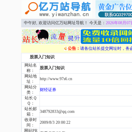
中午好, 欢迎访问亿万站网址导航！ 今天是：
2026年08月07
公告：
请各位站长提交网址时，务
股票入门知识
网站名
股票入门知识
称：
网站地
http://www.97s6.cn
址：
网站分
财经证券
类：
站长Ｑ
Ｑ：
站长邮
348792833@qq.com
箱：
收录时
2009/8/3 20:00:22
间：
网站PR