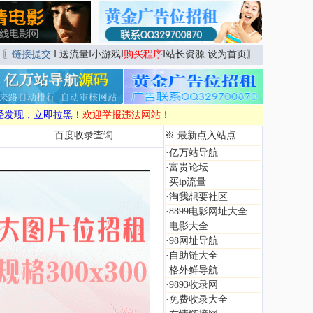
〖
链接提交
‖
送流量
‖
小游戏
‖
购买程序
‖
站长资源
设为首页
〗
经发现，立即拉黑！
欢迎举报违法网站！
百度收录查询
※ 最新点入站点
·
亿万站导航
·
富贵论坛
·
买ip流量
·
淘我想要社区
·
8899电影网址大全
·
电影大全
·
98网址导航
·
自助链大全
·
格外鲜导航
·
9893收录网
·
免费收录大全