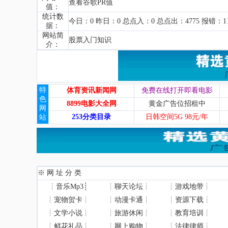
查看谷歌PR值
值：
统计数
今日：0 昨日：0 总点入：0 总点出：4775 报错：1
据：
网站简
股票入门知识
介：
特
体育资讯新闻网
免费在线打开即看电影
色
8899电影大全网
黄金广告位招租中
网
253分类目录
日韩空间5G 98元/年
站
※ 网 址 分 类
┊
音乐Mp3
┊
┊
聊天论坛
┊
┊
游戏地带
┊
┊
宠物贺卡
┊
┊
动漫卡通
┊
┊
资源下载
┊
┊
文学小说
┊
┊
旅游休闲
┊
┊
教育培训
┊
┊
鲜花礼品
┊
┊
网上购物
┊
┊
法律律师
┊