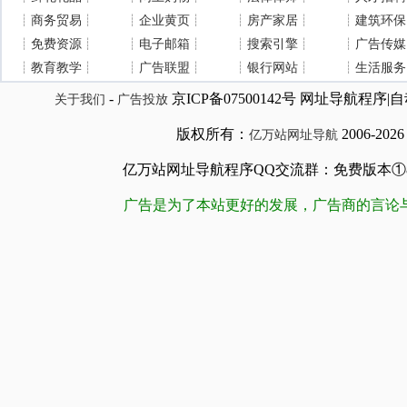
┊
商务贸易
┊
┊
企业黄页
┊
┊
房产家居
┊
┊
建筑环保
┊
免费资源
┊
┊
电子邮箱
┊
┊
搜索引擎
┊
┊
广告传媒
┊
教育教学
┊
┊
广告联盟
┊
┊
银行网站
┊
┊
生活服务
-
京ICP备07500142号 网址导航程
关于我们
广告投放
版权所有：
2006-202
亿万站网址导航
亿万站网址导航程序QQ交流群：免费版本①84509981
广告是为了本站更好的发展，广告商的言论