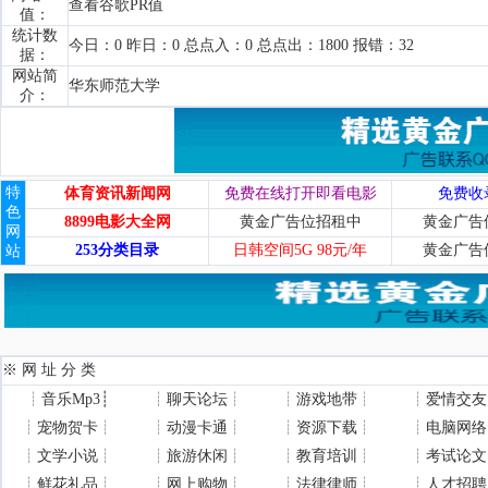
查看谷歌PR值
值：
统计数
今日：0 昨日：0 总点入：0 总点出：1800 报错：32
据：
网站简
华东师范大学
介：
特
体育资讯新闻网
免费在线打开即看电影
免费收
色
8899电影大全网
黄金广告位招租中
黄金广告
网
253分类目录
日韩空间5G 98元/年
黄金广告
站
※ 网 址 分 类
┊
音乐Mp3
┊
┊
聊天论坛
┊
┊
游戏地带
┊
┊
爱情交友
┊
宠物贺卡
┊
┊
动漫卡通
┊
┊
资源下载
┊
┊
电脑网络
┊
文学小说
┊
┊
旅游休闲
┊
┊
教育培训
┊
┊
考试论文
┊
鲜花礼品
┊
┊
网上购物
┊
┊
法律律师
┊
┊
人才招聘