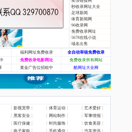
·
友情链接网
·
秒收录网址大全
·
足球新闻
·
体育新闻网
·
96收录网
·
免费收录网址
·
5678在线小说
·
域名出售
福利网址免费收录
全自动审核免费收录
中
免费收录电影网址
免费收录所有网站
影
黄金广告位招租中
酷网址大全网
┊
影视宽带
┊
┊
体育运动
┊
┊
艺术爱好
┊
┊
黑客安全
┊
┊
网站制作
┊
┊
军事情报
┊
┊
医疗保健
┊
┊
时尚服饰
┊
┊
饮食美容
┊
┊
电子家电
┊
┊
手机通信
┊
┊
汽车资讯
┊