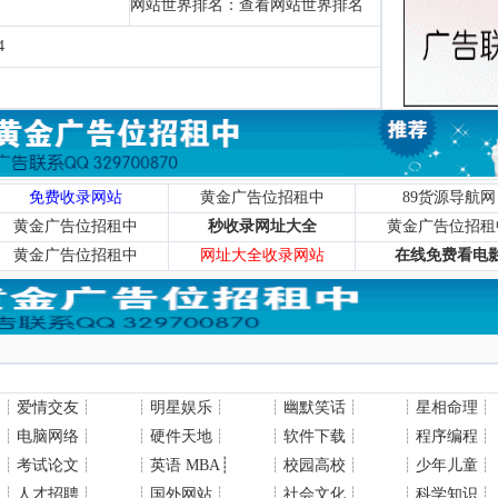
网站世界排名：
查看网站世界排名
4
免费收录网站
黄金广告位招租中
89货源导航网
黄金广告位招租中
秒收录网址大全
黄金广告位招租
黄金广告位招租中
网址大全收录网站
在线免费看电
┊
爱情交友
┊
┊
明星娱乐
┊
┊
幽默笑话
┊
┊
星相命理
┊
┊
电脑网络
┊
┊
硬件天地
┊
┊
软件下载
┊
┊
程序编程
┊
┊
考试论文
┊
┊
英语 MBA
┊
┊
校园高校
┊
┊
少年儿童
┊
┊
人才招聘
┊
┊
国外网站
┊
┊
社会文化
┊
┊
科学知识
┊