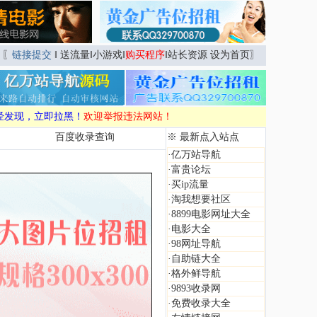
〖
链接提交
‖
送流量
‖
小游戏
‖
购买程序
‖
站长资源
设为首页
〗
经发现，立即拉黑！
欢迎举报违法网站！
百度收录查询
※ 最新点入站点
·
亿万站导航
·
富贵论坛
·
买ip流量
·
淘我想要社区
·
8899电影网址大全
·
电影大全
·
98网址导航
·
自助链大全
·
格外鲜导航
·
9893收录网
·
免费收录大全