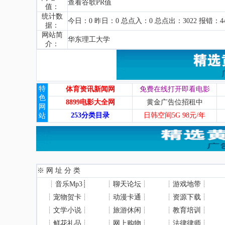
查看谷歌PR值
值：
统计数
今日：0 昨日：0 总点入：0 总点出：3022 报错：4
据：
网站简
华东理工大学
介：
特
体育资讯新闻网
免费在线打开即看电影
色
8899电影大全网
黄金广告位招租中
网
253分类目录
日韩空间5G 98元/年
站
※ 网 址 分 类
┊
音乐Mp3
┊
┊
聊天论坛
┊
┊
游戏地带
┊
┊
宠物贺卡
┊
┊
动漫卡通
┊
┊
资源下载
┊
┊
文学小说
┊
┊
旅游休闲
┊
┊
教育培训
┊
┊
鲜花礼品
┊
┊
网上购物
┊
┊
法律律师
┊