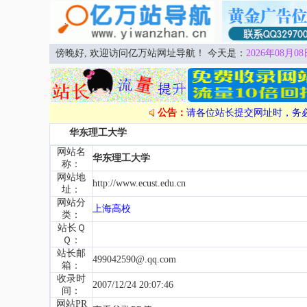
傍晚好, 欢迎访问亿万站网址导航！ 今天是：
2026年08月08
公告：
请各位站长提交网址时，务
华东理工大学
网站名
华东理工大学
称：
网站地
http://www.ecust.edu.cn
址：
网站分
上海高校
类：
站长Ｑ
Ｑ：
站长邮
499042590@.qq.com
箱：
收录时
2007/12/24 20:07:46
间：
网站PR